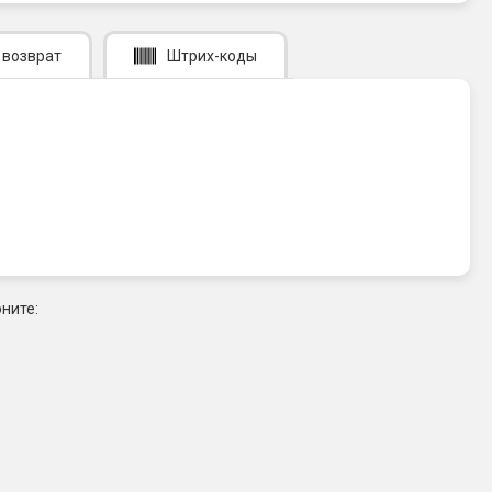
 возврат
Штрих-коды
ните: