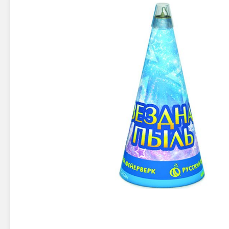
Новинки 2025/26
Петарды
Терочны
Фейерверки на свадьбу
Фитильн
Лимонки,
Фейерверк-шоу
Корсары
Батареи салютов
Цветной дым
Летающи
Хлопушки
Бабочки,
Батареи салютов
Жуки
Циркобл
Маленькие фейерверки
Средние фейерверки
Цветной 
Большие фейерверки
Супер-фейерверки
Факелы ц
Цветной
Стробос
Сигнальн