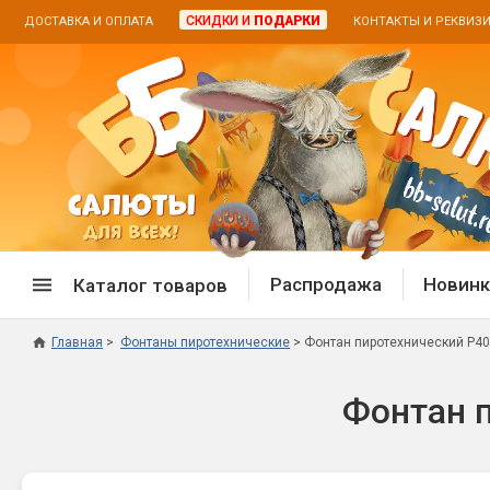
СКИДКИ И
ПОДАРКИ
ДОСТАВКА И ОПЛАТА
КОНТАКТЫ И РЕКВИЗ
Распродажа
Новинк
Каталог товаров
Главная
Фонтаны пиротехнические
Фонтан пиротехнический Р4
Спецпредложение
Дневная
Фонтан 
Распродажа фейерверков
Дневные
Распродажа петард
Цветной
Распродажа бенгальских огней
Пневмох