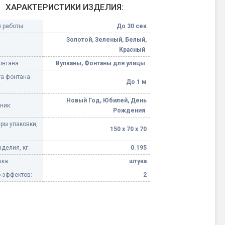
ХАРАКТЕРИСТИКИ ИЗДЕЛИЯ:
Конфетти, серпантин
 работы:
До 30 сек
Золотой, Зеленый, Белый,
Небесные фонарики
Красный
онтана:
Вулканы, Фонтаны для улицы
Оборудование для
а фонтана
спецэффектов
До 1 м
Новый Год, Юбилей, День
кие
ник:
Елочные гирлянды
Рождения
ры упаковки,
150 х 70 х 70
Фейерверк-шоу
ные)
делия, кг:
0.195
ка:
штука
 эффектов:
2