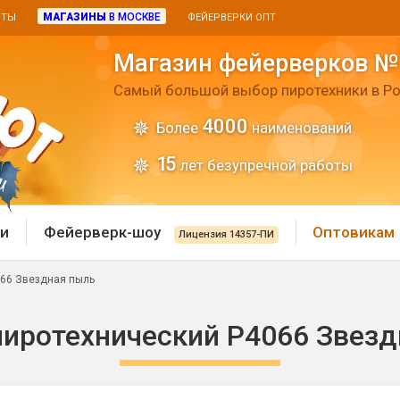
МАГАЗИНЫ
В МОСКВЕ
ИТЫ
ФЕЙЕРВЕРКИ ОПТ
Магазин фейерверков №
Самый большой выбор пиротехники в Ро
4000
Более
наименований
15
лет безупречной работы
и
Фейерверк-шоу
Оптовикам
Лицензия 14357-ПИ
066 Звездная пыль
 пиротехника
Римские свечи
пиротехнический Р4066 Звезд
 батареи
Хлопушки и пневмохло
 дым
лопушки
Маленькие хлопушки