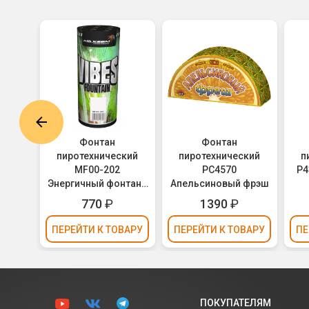
Фонтан
Фонтан
кий
пиротехнический
пиротехнический
п
 Smile
MF00-202
РС4570
Р4
Энергичный фонтан /
Апельсиновый фрэш
Vibes Fountain
770
₽
1390
₽
ВАРУ
ПЕРЕЙТИ
К ТОВАРУ
ПЕРЕЙТИ
К ТОВАРУ
ПЕ
ПОКУПАТЕЛЯМ