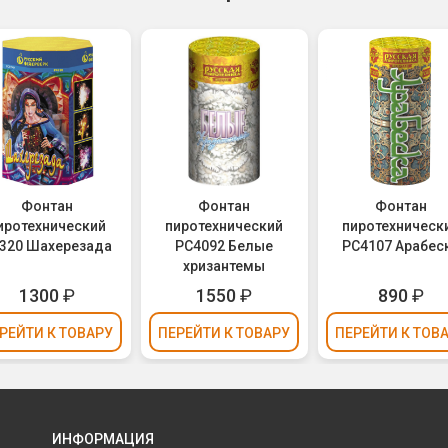
Фонтан
Фонтан
Фонтан
иротехнический
пиротехнический
пиротехническ
320 Шахерезада
РС4092 Белые
РС4107 Арабес
хризантемы
1300
₽
1550
₽
890
₽
РЕЙТИ
К ТОВАРУ
ПЕРЕЙТИ
К ТОВАРУ
ПЕРЕЙТИ
К ТОВ
ИНФОРМАЦИЯ