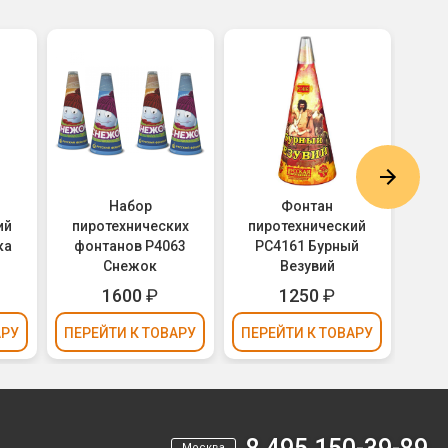
Набор
Фонтан
ий
пиротехнических
пиротехнический
пи
ка
фонтанов Р4063
РС4161 Бурный
Р41
Снежок
Везувий
1600
₽
1250
₽
АРУ
ПЕРЕЙТИ
К ТОВАРУ
ПЕРЕЙТИ
К ТОВАРУ
ПЕР
Москва