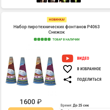
НОВИНКА!
Набор пиротехнических фонтанов Р4063
Снежок
ТОВАР В НАЛИЧИИ
ВИДЕО
т
В ИЗБРАННОЕ
ПОДЕЛИТЬСЯ
1600
₽
Время:
До 25 сек