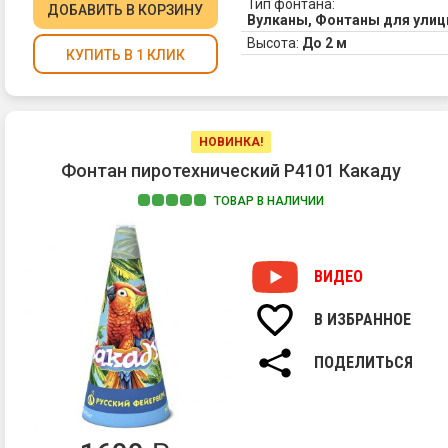
Тип фонтана:
ДОБАВИТЬ
В КОРЗИНУ
Вулканы, Фонтаны для ули
Высота:
До 2 м
КУПИТЬ В 1 КЛИК
НОВИНКА!
Фонтан пиротехнический Р4101 Какаду
ТОВАР В НАЛИЧИИ
1
ВИДЕО
и
2
В ИЗБРАННОЕ
ПОДЕЛИТЬСЯ