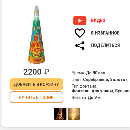
1
ВИДЕО
В ИЗБРАННОЕ
2
ПОДЕЛИТЬСЯ
2200
₽
3
Время:
До 80 сек
Цвет:
Серебряный, Золотой
ДОБАВИТЬ
В КОРЗИНУ
Тип фонтана:
Фонтаны для улицы, Вулка
Высота:
До 9 м
КУПИТЬ В 1 КЛИК