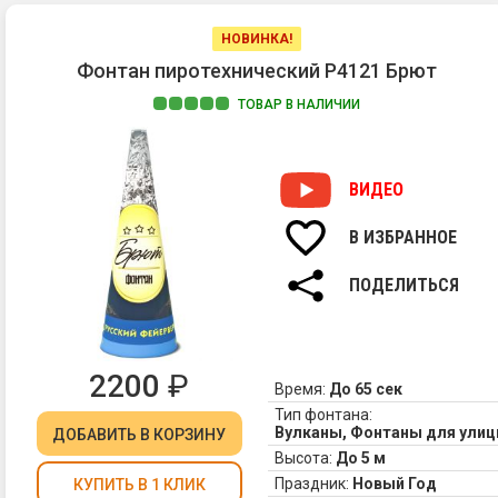
НОВИНКА!
Фонтан пиротехнический Р4121 Брют
ТОВАР В НАЛИЧИИ
1
ВИДЕО
с
В ИЗБРАННОЕ
ПОДЕЛИТЬСЯ
2
2200
₽
Время:
До 65 сек
Тип фонтана:
Вулканы, Фонтаны для ули
ДОБАВИТЬ
В КОРЗИНУ
Высота:
До 5 м
(
Праздник:
Новый Год
КУПИТЬ В 1 КЛИК