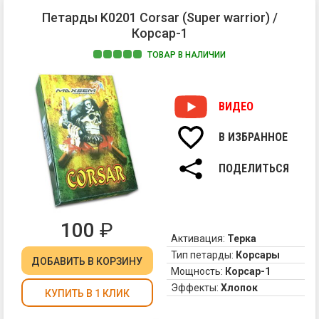
сы
Петарды K0201 Corsar (Super warrior) /
на
Корсар-1
ср
и
ТОВАР В НАЛИЧИИ
да
Те
ре
пе
ак
Ко
ВИДЕО
хл
от
С
Ma
уп
В ИЗБРАННОЕ
"Ч
др
ПОДЕЛИТЬСЯ
ва
не
ст
се
100
₽
во
Активация:
Терка
Тип петарды:
Корсары
ДОБАВИТЬ
В КОРЗИНУ
Мощность:
Корсар-1
Эффекты:
Хлопок
КУПИТЬ В 1 КЛИК