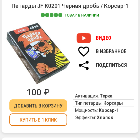
Петарды JF К0201 Черная дробь / Корсар-1
ТОВАР В НАЛИЧИИ
Че
др
-
ВИДЕО
эт
вс
В ИЗБРАННОЕ
пр
те
ПОДЕЛИТЬСЯ
"К
в
но
ис
100
₽
Оц
Активация:
Терка
ка
Тип петарды:
Корсары
ДОБАВИТЬ
В КОРЗИНУ
ле
Мощность:
Корсар-1
пе
Эффекты:
Хлопок
"Д
КУПИТЬ В 1 КЛИК
-
он
не