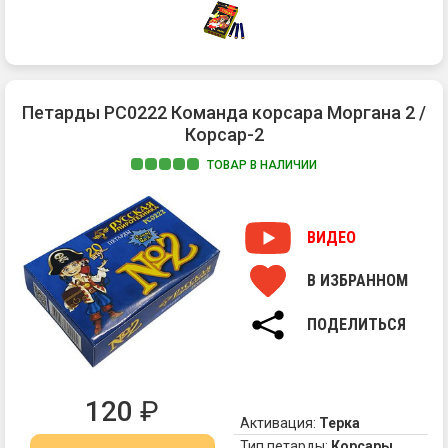
Петарды РС0222 Команда корсара Моргана 2 /
Корсар-2
ТОВАР В НАЛИЧИИ
Ув
по
Об
ВИДЕО
Ва
вн
В ИЗБРАННОМ
"К
на
Ко
то,
ПОДЕЛИТЬСЯ
Мо
чт
-
в
эт
20
ст
го
120
₽
до
из
Активация:
Терка
"К
фа
Тип петарды:
Корсары