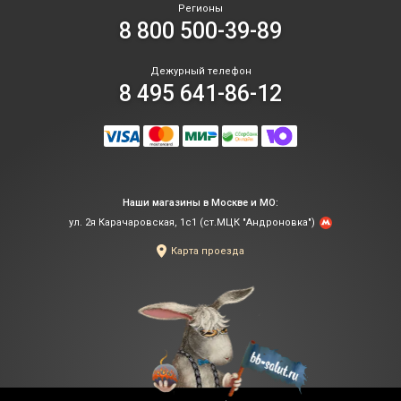
Регионы
эт
8 800 500-39-89
пе
Он
га
Дежурный телефон
уд
8 495 641-86-12
и
пр
ад
ко
вы
гр
Наши магазины в Москве и МО:
"б
ул. 2я Карачаровская, 1с1 (ст.МЦК "Андроновка")
на
по
Карта проезда
па
"К
ко
Мо
по
мо
со
пе