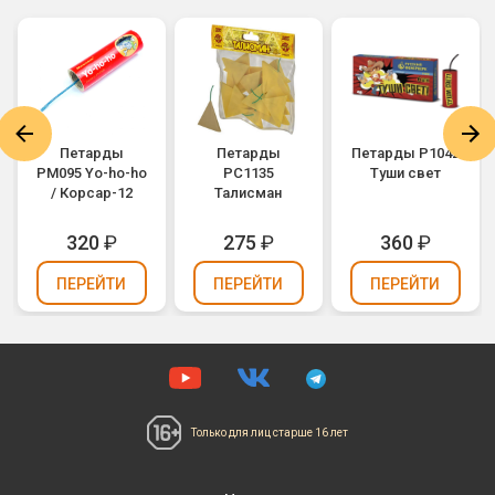
Петарды
Петарды
Петарды Р1042
PM095 Yo-ho-ho
РС1135
Туши свет
/ Корсар-12
Талисман
320
₽
275
₽
360
₽
ПЕРЕЙТИ
ПЕРЕЙТИ
ПЕРЕЙТИ
Только для лиц
старше 16 лет