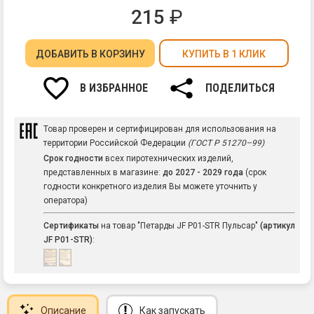
215
₽
ДОБАВИТЬ
В КОРЗИНУ
КУПИТЬ В 1 КЛИК
В ИЗБРАННОЕ
ПОДЕЛИТЬСЯ
Товар проверен и сертифицирован для использования на
территории Российской Федерации
(ГОСТ Р 51270–99)
Срок годности
всех пиротехнических изделий,
представленных в магазине:
до 2027 - 2029 года
(срок
годности конкретного изделия Вы можете уточнить у
оператора)
Сертификаты
на товар "Петарды JF P01-STR Пульсар"
(артикул
JF P01-STR)
:
Описание
Как запускать