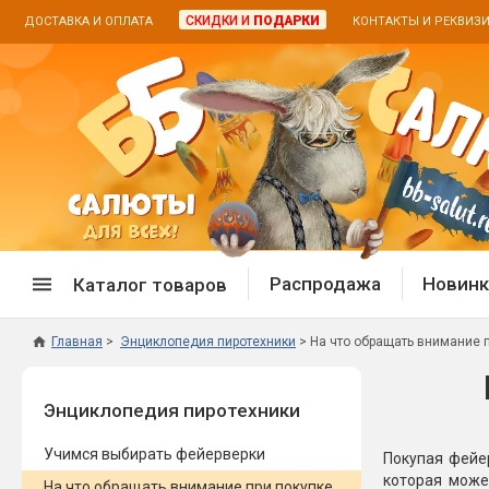
СКИДКИ И
ПОДАРКИ
ДОСТАВКА И ОПЛАТА
КОНТАКТЫ И РЕКВИЗ
Распродажа
Новинк
Каталог товаров
Главная
Энциклопедия пиротехники
На что обращать внимание 
Спецпредложение
Дневная
Энциклопедия пиротехники
Распродажа фейерверков
Дневные
Распродажа петард
Цветной
Учимся выбирать фейерверки
Покупая фейер
Распродажа бенгальских огней
Пневмох
которая може
На что обращать внимание при покупке