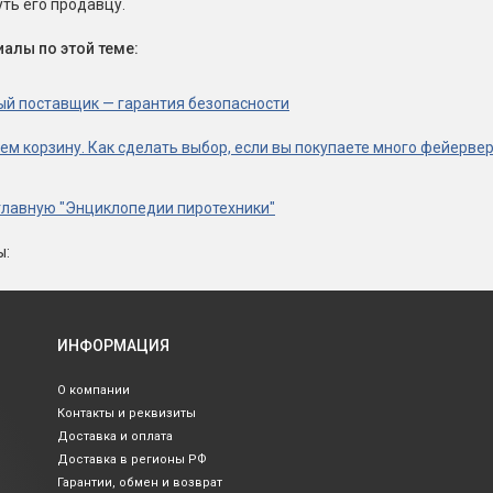
ть его продавцу.
алы по этой теме:
й поставщик — гарантия безопасности
ем корзину. Как сделать выбор, если вы покупаете много фейерве
главную "Энциклопедии пиротехники"
ы:
ИНФОРМАЦИЯ
О компании
Контакты и реквизиты
Доставка и оплата
Доставка в регионы РФ
Гарантии, обмен и возврат