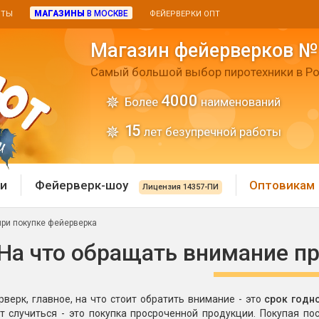
МАГАЗИНЫ
В МОСКВЕ
ИТЫ
ФЕЙЕРВЕРКИ ОПТ
Магазин фейерверков №
Самый большой выбор пиротехники в Ро
4000
Более
наименований
15
лет безупречной работы
и
Фейерверк-шоу
Оптовикам
Лицензия 14357-ПИ
при покупке фейерверка
 пиротехника
Римские свечи
На что обращать внимание п
 батареи
Хлопушки и пневмохло
 дым
верк, главное, на что стоит обратить внимание - это
срок годно
лопушки
Маленькие хлопушки
т случиться - это покупка просроченной продукции. Покупая п