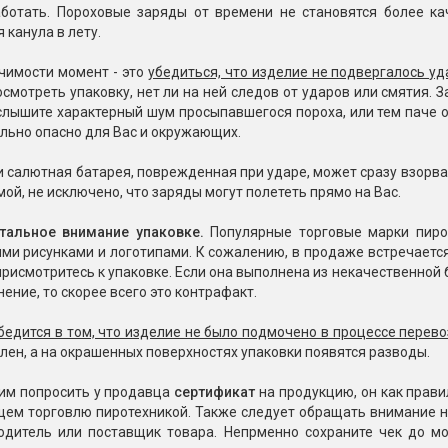
Пневмохлопушки
аботать. Пороховые заряды от времени не становятся более кач
Пружинные хлопушки
 канула в лету.
чимости момент - это
убедиться, что изделие не подвергалось у
е
Бенгальские огни
смотреть упаковку, нет ли на ней следов от ударов или смятия. З
ые
услышите характерный шум просыпавшегося пороха, или тем паче он
 гранаты
Бенгальские огни малые
льно опасно для Вас и окружающих.
Бенгальские огни большие
 салютная батарея, поврежденная при ударе, может сразу взорват
е и наземные
ой, не исключено, что заряды могут полететь прямо на Вас.
Фонтаны пиротехничес
тальное внимание упаковке.
Популярные торговые марки пирот
 пчелы
Фонтаны в торт (холодные)
ими рисунками и логотипами. К сожалению, в продаже встречается
Фонтаны сценические (холод
рисмотритесь к упаковке. Если она выполнена из некачественной б
ицы
Фонтаны для улицы
ение, то скорее всего это контрафакт.
Вулканы
дым и огонь
бедится в том, что изделие не было подмочено в процессе перево
лен, а на окрашенных поверхностях упаковки появятся разводы.
Ракеты
ветного огня
им попросить у продавца
сертификат
на продукцию, он как прави
 дым
ем торговлю пиротехникой. Также следует обращать внимание на
Фестивальные шары
копы
одитель или поставщик товара. Непрменно сохраните чек до мо
ая пиротехника