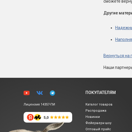
сможете верну
Другие матери
Надежны
Наполня
Вернуться на 
Наши партнер
ПОКУПАТЕЛЯМ
Лицензия 14357-ПИ
Каталог товаров
Распродажа
Новинки
Фейерверк-шоу
Оптовый прайс