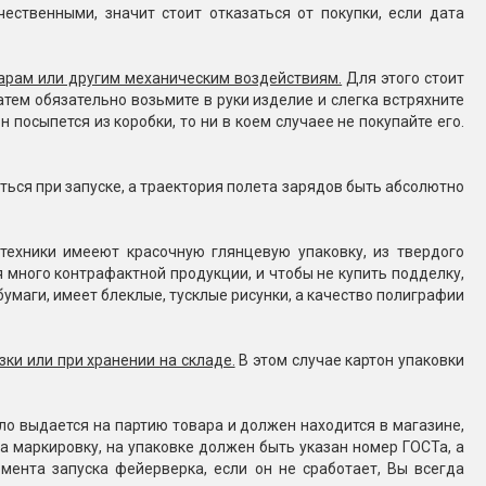
ественными, значит стоит отказаться от покупки, если дата
Конфетти, серпантин
дарам или другим механическим воздействиям.
Для этого стоит
Небесные фонарики
атем обязательно возьмите в руки изделие и слегка встряхните
 посыпется из коробки, то ни в коем случаее не покупайте его.
Оборудование для
спецэффектов
ься при запуске, а траектория полета зарядов быть абсолютно
кие
Елочные гирлянды
ехники имееют красочную глянцевую упаковку, из твердого
 много контрафактной продукции, и чтобы не купить подделку,
Фейерверк-шоу
ные)
умаги, имеет блеклые, тусклые рисунки, а качество полиграфии
зки или при хранении на складе.
В этом случае картон упаковки
ло выдается на партию товара и должен находится в магазине,
 маркировку, на упаковке должен быть указан номер ГОСТа, а
мента запуска фейерверка, если он не сработает, Вы всегда