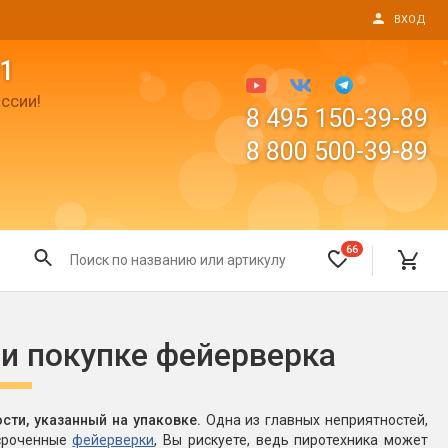
ВХОД
1
ссии!
8 495 150-39-89
8 800 500-39-89
66
Все для праздника
ри покупке фейерверка
Светящиеся предметы
пушки
Свечи для торта
сти, указанный на упаковке.
Одна из главных неприятностей,
Фонтаны в торт (холодные)
осроченные
фейерверки
, Вы рискуете, ведь пиротехника может