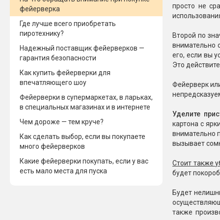
просто не ср
фейерверка
Новинки 2025/26
Петарды
использования
Где лучше всего приобретать
пиротехнику?
Второй по зна
Терочны
Фейерверки на свадьбу
внимательно о
Фитильн
Надежный поставщик фейерверков —
его, если вы 
Лимонки,
гарантия безопасности
Фейерверк-шоу
Это действите
Корсары
Как купить фейерверки для
Батареи салютов
впечатляющего шоу
Цветной дым
Фейерверк или
Летающи
непредсказуем
Хлопушки
Фейерверки в супермаркетах, в ларьках,
в специальных магазинах и в интернете
Уделите прис
Бабочки,
Батареи салютов
Чем дороже — тем круче?
картона с ярк
Жуки
внимательно п
Как сделать выбор, если вы покупаете
Циркобл
Маленькие фейерверки
вызывает сомн
много фейерверков
Средние фейерверки
Какие фейерверки покупать, если у вас
Цветной 
Стоит также у
Большие фейерверки
есть мало места для пуска
будет покороб
Супер-фейерверки
Факелы ц
Будет нелишн
Цветной
осуществляющ
Стробос
также произв
Сигнальн