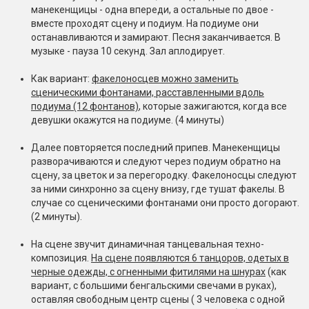
манекенщицы - одна впереди, а остальные по двое -
вместе проходят сцену и подиум. На подиуме они
останавливаются и замирают. Песня заканчивается. В
музыке - пауза 10 секунд. Зал аплодирует.
Как вариант:
факелоносцев можно заменить
сценическими фонтанами, расставленными вдоль
подиума (12 фонтанов)
, которые зажигаются, когда все
девушки окажутся на подиуме. (4 минуты)
Далее повторяется последний припев. Манекенщицы
разворачиваются и следуют через подиум обратно на
сцену, за цветок и за перегородку. Факелоносцы следуют
за ними синхронно за сцену внизу, где тушат факелы. В
случае со сценическими фонтанами они просто догорают.
(2 минуты).
На сцене звучит динамичная танцевальная техно-
композиция.
На сцене появляются 6 танцоров, одетых в
черные одежды, с огненными фитилями на шнурах
(как
вариант, с большими бенгальскими свечами в руках),
оставляя свободным центр сцены ( 3 человека с одной