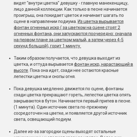
видят "внутри цветка" девушку - главную манекенщицу,
лицо данной коллекции. Как только в песне начинается
проигрыш, она покидает цветок и начинает шагать по
сцене в направлении подиума.
Из цветка вырывается
фонтан огненных искр ( за цветком на сцене стоят 2
огненных фонтана, они запускаются поочередно: сначала
на первом плане за цветком малый, а затем через 4-5
секунд большой), горит 1 минуту.
Таким образом получается, что девушка выходит из
цветка, и оттуда вырывается
фонтан искр, нарастающий в
высоте
. Пока она идет, сзади нее остаются красные
лепестки цветка и снопы огня.
Пока девушка медленно движется по сцене, фонтаны
сзади цветка прекращают гореть, лепестки цветка опять
закрываются в бутон. Начинается первый припев в песне.
(1 минута). Один источник света по-прежнему
сосредоточен на цветке, и появляется другой источник
света, освещающий подиум.
Далее из-за загородки сцены выходят остальные