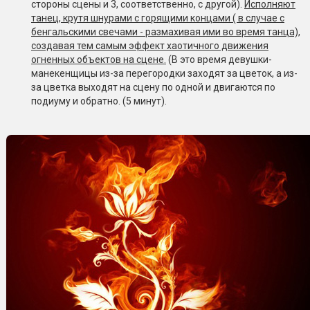
стороны сцены и 3, соответственно, с другой).
Исполняют
танец, крутя шнурами с горящими концами ( в случае с
бенгальскими свечами - размахивая ими во время танца),
создавая тем самым эффект хаотичного движения
огненных объектов на сцене.
(В это время девушки-
манекенщицы из-за перегородки заходят за цветок, а из-
за цветка выходят на сцену по одной и двигаются по
подиуму и обратно. (5 минут).