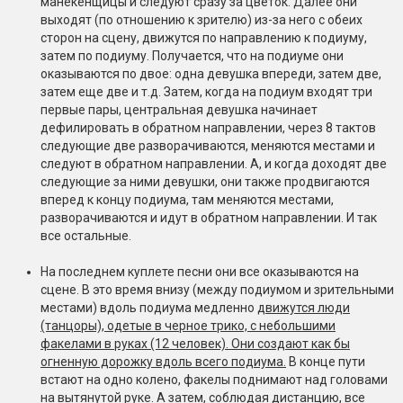
манекенщицы и следуют сразу за цветок. Далее они
выходят (по отношению к зрителю) из-за него с обеих
сторон на сцену, движутся по направлению к подиуму,
затем по подиуму. Получается, что на подиуме они
оказываются по двое: одна девушка впереди, затем две,
затем еще две и т.д. Затем, когда на подиум входят три
первые пары, центральная девушка начинает
дефилировать в обратном направлении, через 8 тактов
следующие две разворачиваются, меняются местами и
следуют в обратном направлении. А, и когда доходят две
следующие за ними девушки, они также продвигаются
вперед к концу подиума, там меняются местами,
разворачиваются и идут в обратном направлении. И так
все остальные.
На последнем куплете песни они все оказываются на
сцене. В это время внизу (между подиумом и зрительными
местами) вдоль подиума медленно
движутся люди
(танцоры), одетые в черное трико, с небольшими
факелами в руках (12 человек). Они создают как бы
огненную дорожку вдоль всего подиума.
В конце пути
встают на одно колено, факелы поднимают над головами
на вытянутой руке. А затем, соблюдая дистанцию, все