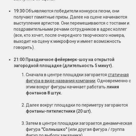
19:30
Объявляются победители конкурса песни, они
получают памятные призы. Далее на сцене начинаются
выступления артистов. Они перемешиваются с тостами и
поздравительными речами сотрудников в адрес коллег
(все, кто хочет, после очередного творческого номера,
выходит на сцену к микрофону и имеет возможность
говорить).
21:00 Праздничное фейерверк-шоу на открытой
загородной площадке (длительность 5 минут).
Сначала в центре площадки загорается
статичная
фигура в виде названия компании
. Одновременно с
этим вокруг фигуры начинает работать
линия
фонтанов 8 штук.
Далее вокруг площадки по периметру загораются
фонтаны-пятилистники (20 шт).
Затем в центре площадки загорается динамическая
фигура
"Солнышко"
(или другая фигура / группа
фигур по выбору заказчика).