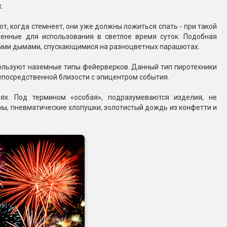
.
Конфетти, серпантин
т, когда стемнеет, они уже должны ложиться спать - при такой
енные для использования в светлое время суток. Подобная
Небесные фонарики
ными дымами, спускающимися на разноцветных парашютах.
пользуют наземные типы фейерверков. Данный тип пиротехники
Оборудование для
епосредственной близости с эпицентром события.
спецэффектов
х. Под термином «особая», подразумеваются изделия, не
кие
ны, пневматические хлопушки, золотистый дождь из конфетти и
Елочные гирлянды
Фейерверк-шоу
ные)