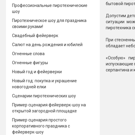
бытовой пирот
Профессиональные пиротехнические
Новинки 2025/26
Петарды
шоу
Допустим детс
Пиротехническое шоу для праздника
ситуации мож
Терочны
Фейерверки на свадьбу
своими руками!
пиротехника 
Фитильн
Лимонки,
Свадебный фейерверк
Фейерверк-шоу
При стесненны
Корсары
Салют на день рождения и юбилей
Батареи салютов
обладает небо
Цветной дым
Огненные слова
Летающи
«Особую» пи
Хлопушки
Огненные фигуры
испускающие г
серпантина и
Бабочки,
Новый год и фейерверки
Батареи салютов
Жуки
Новый год: покупка и украшение
Циркобл
новогодней елки
Маленькие фейерверки
Средние фейерверки
Сценарии пиротехнических шоу
Цветной 
Большие фейерверки
Пример сценария фейерверк-шоу на
Супер-фейерверки
открытой загородной площадке
Факелы ц
Пример сценария простого
Цветной
корпоративного праздника с
Стробос
фейерверк-шоу
Сигнальн