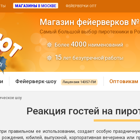
МАГАЗИНЫ
В МОСКВЕ
ИТЫ
ФЕЙЕРВЕРКИ ОПТ
Магазин фейерверков №
Самый большой выбор пиротехники в Ро
4000
Более
наименований
15
лет безупречной работы
и
Фейерверк-шоу
Оптовикам
Лицензия 14357-ПИ
ническое шоу
 пиротехника
Римские свечи
Реакция гостей на пиро
 батареи
Хлопушки и пневмохло
 дым
 при правильном ее использовании, создает особую праздничну
лопушки
Маленькие хлопушки
ь рождения, юбилей, выпускной, корпоративная вечеринка или 