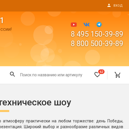
ВХОД
1
ссии!
8 495 150-39-89
8 800 500-39-89
62
Все для праздника
техническое шоу
Светящиеся предметы
пушки
Свечи для торта
ю атмосферу практически на любом торжестве: день Победы,
Фонтаны в торт (холодные)
презентация. Широкий выбор и разнообразие различных видов