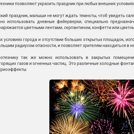
Пневмохлопушки
ехники позволяют украсить праздник при любых внешних условиях
Пружинные хлопушки
кий праздник, малыши не могут ждать темноты, чтоб увидеть салю
но использовать дневные фейерверки, специально предназнач
е
Бенгальские огни
снаряжается цветными лентами, серпантином, конфетти или цвет
ые
 гранаты
Бенгальские огни малые
х условиях города и отсутствии больших открытых площадок, ис
Бенгальские огни большие
льшим радиусом опасности, и позволяет зрителям находиться в н
е и наземные
ротехнику так же можно использовать в закрытых помещения
Фонтаны пиротехничес
орящих газов и огненных частиц. Это различные холодные фонта
 криоэффекты.
 пчелы
Фонтаны в торт (холодные)
Фонтаны сценические (холод
ицы
Фонтаны для улицы
Вулканы
дым и огонь
Ракеты
ветного огня
 дым
Фестивальные шары
копы
ая пиротехника