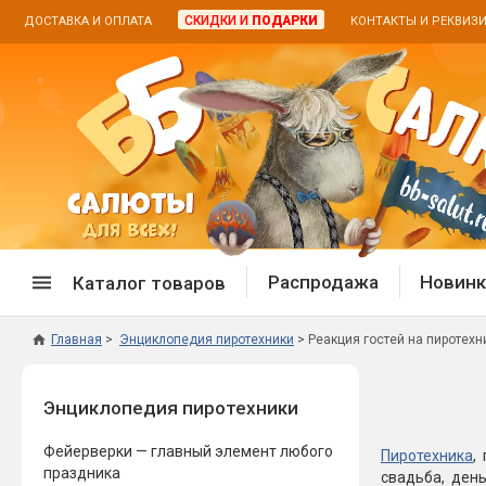
СКИДКИ И
ПОДАРКИ
ДОСТАВКА И ОПЛАТА
КОНТАКТЫ И РЕКВИЗ
Распродажа
Новинк
Каталог товаров
Главная
Энциклопедия пиротехники
Реакция гостей на пиротех
Спецпредложение
Дневная
Энциклопедия пиротехники
Распродажа фейерверков
Дневные
Распродажа петард
Цветной
Фейерверки — главный элемент любого
Пиротехника
,
Распродажа бенгальских огней
Пневмох
праздника
свадьба, ден