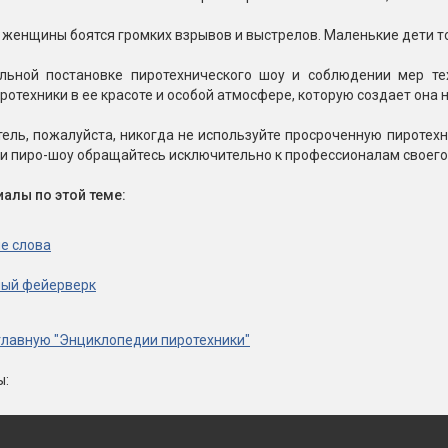
 женщины боятся громких взрывов и выстрелов. Маленькие дети т
льной постановке пиротехнического шоу и соблюдении мер те
ротехники в ее красоте и особой атмосфере, которую создает она 
ель, пожалуйста, никогда не используйте просроченную пиротехн
и пиро-шоу обращайтесь исключительно к профессионалам своего
алы по этой теме:
е слова
ый фейерверк
главную "Энциклопедии пиротехники"
ы: