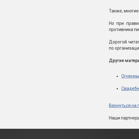
Также, многие
Но при прави
противника пи
Дорогой читат
по организаци
Другие матери
Огненны
Свадебн
Вернуться на 
Наши партнер