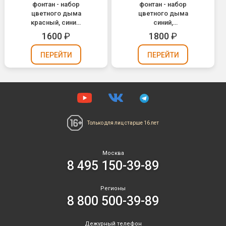
фонтан - набор
фонтан - набор
цветного дыма
цветного дыма
красный, синий,
синий,
желтый,
зеленый,
1600
₽
1800
₽
зеленый,
оранжевый,
оранжевый
красный,
ПЕРЕЙТИ
ПЕРЕЙТИ
MA0511 / Mix
желтый
(60 сек.)
MA0509//MIX
(Maxsem)
Только для лиц
старше 16 лет
Москва
8 495 150-39-89
Регионы
8 800 500-39-89
Дежурный телефон