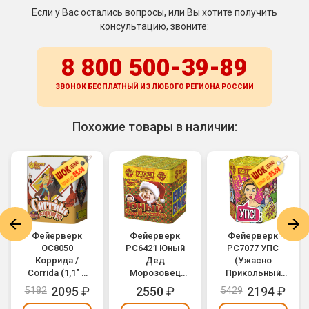
Если у Вас остались вопросы, или Вы хотите получить
консультацию, звоните:
8 800 500-39-89
ЗВОНОК БЕСПЛАТНЫЙ ИЗ ЛЮБОГО РЕГИОНА
РОССИИ
Похожие товары в наличии:
Фейерверк
Фейерверк
Фейерверк
ОС8050
РС6421 Юный
РС7077 УПС
Коррида /
Дед
(Ужасно
Corrida (1,1" х
Морозовец
Прикольный
14)
(0,9" х 25)
Салют) (1,1" х
2095
₽
2550
₽
2194
₽
5182
5429
19)