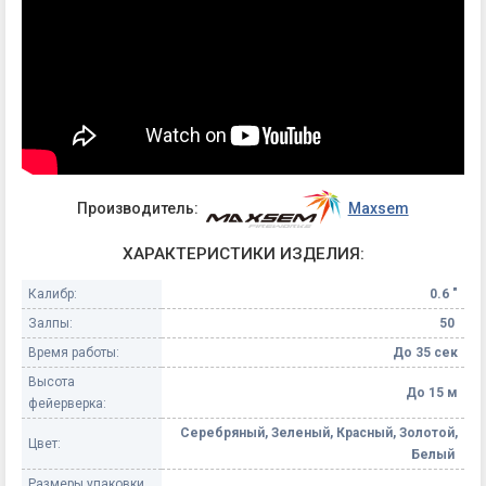
Производитель:
Maxsem
ХАРАКТЕРИСТИКИ ИЗДЕЛИЯ:
Калибр:
0.6 "
Залпы:
50
Время работы:
До 35 сек
Высота
До 15 м
фейерверка:
Серебряный, Зеленый, Красный, Золотой,
Цвет:
Белый
Размеры упаковки,