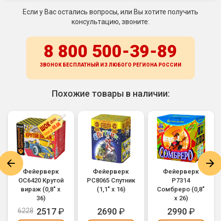
Если у Вас остались вопросы, или Вы хотите получить
консультацию, звоните:
8 800 500-39-89
ЗВОНОК БЕСПЛАТНЫЙ ИЗ ЛЮБОГО РЕГИОНА
РОССИИ
Похожие товары в наличии:
Фейерверк
Фейерверк
Фейерверк
ОС6420 Крутой
РС8065 Спутник
Р7314
вираж (0,8" х
(1,1" х 16)
Сомбреро (0,8"
36)
х 26)
2517
₽
2690
₽
2990
₽
6228