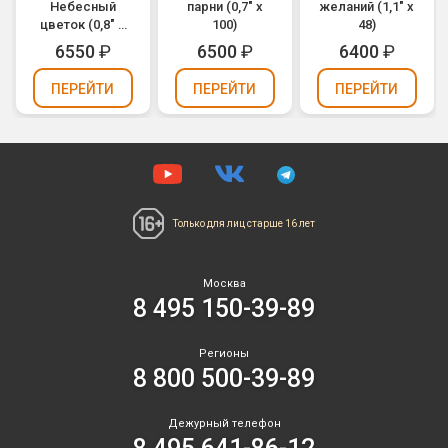
Небесный
парни (0,7" х
желаний (1,1" х
цветок (0,8" х
100)
48)
64)
6550
₽
6500
₽
6400
₽
ПЕРЕЙТИ
ПЕРЕЙТИ
ПЕРЕЙТИ
Только для лиц
старше 16 лет
Москва
8 495 150-39-89
Регионы
8 800 500-39-89
Дежурный телефон