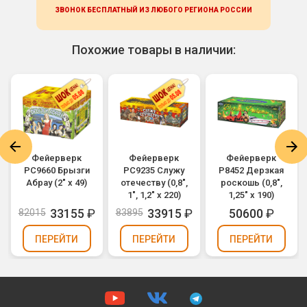
ЗВОНОК БЕСПЛАТНЫЙ ИЗ ЛЮБОГО РЕГИОНА
РОССИИ
Похожие товары в наличии:
Фейерверк
Фейерверк
Фейерверк
РС9660 Брызги
РС9235 Служу
Р8452 Дерзкая
Абрау (2" х 49)
отечеству (0,8",
роскошь (0,8",
1", 1,2" х 220)
1,25" х 190)
33155
₽
33915
₽
50600
₽
82015
83895
ПЕРЕЙТИ
ПЕРЕЙТИ
ПЕРЕЙТИ