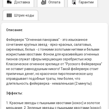
Доставка
Оплата
Гарантии
Штрих-коды
Описание:
Фейерверк "Огненная панорама" - это изысканное
сочетание крупных звезд - ярко-красных, салатовых,
сиреневых, белых - с тонкими золотыми нитями и белыми
искристыми хвостами. Фоном для красивейших огненных
пионов служат сферы мерцающих серебристых искр.
Классическое огненное зрелище от "Русского Фейерверка"
не оставит равнодушным никого! Такой фейерверк стоит
приличных денег, но красочное пиротехническое шоу
оправдывает подобные траты, тем более, что
длительность фейерверка - немаленькая (2 минуты).
Эффекты:
1. Красные звезды с пышными хвостами (кокос) и золотое
мерцание. 2. Зеленые звезды с пышными хвостами (кокос)