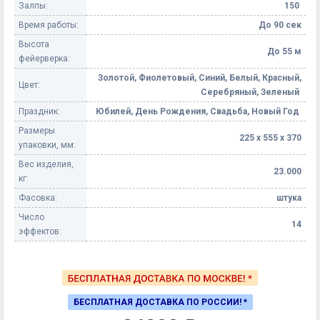
Залпы:
150
Время работы:
До 90 сек
Высота
До 55 м
фейерверка:
Золотой, Фиолетовый, Синий, Белый, Красный,
Цвет:
Серебряный, Зеленый
Праздник:
Юбилей, День Рождения, Свадьба, Новый Год
Размеры
225 х 555 х 370
упаковки, мм:
Вес изделия,
23.000
кг:
Фасовка:
штука
Число
14
эффектов:
БЕСПЛАТНАЯ ДОСТАВКА ПО РОССИИ! *