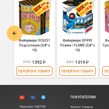
0-25-
Фейерверк ОС6251
Фейерверк GP493
Фе
 /
Подсолнухи (0,8" х
Пламя / FLAME (0,8" х
Гуля
х 25)
19)
19)
1392
₽
1319
₽
3443
3262
ВАРУ
ПЕРЕЙТИ
К ТОВАРУ
ПЕРЕЙТИ
К ТОВАРУ
ПЕ
ПОКУПАТЕЛЯМ
Лицензия 14357-ПИ
Каталог товаров