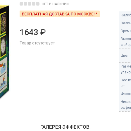
Пневмохлопушки
НЕТ В НАЛИЧИИ
Пружинные хлопушки
Калиб
е
Залпы
Бенгальские огни
ые
1643
₽
Время
 гранаты
Бенгальские огни малые
Высо
Товар отсутствует
Бенгальские огни большие
фейер
е и наземные
Цвет:
Фонтаны пиротехничес
Разм
 пчелы
Фонтаны в торт (холодные)
упако
Фонтаны сценические (холод
Вес и
ицы
Фонтаны для улицы
кг:
Вулканы
Фасов
дым и огонь
Числ
Ракеты
эффек
ветного огня
 дым
Фестивальные шары
копы
ГАЛЕРЕЯ ЭФФЕКТОВ:
ая пиротехника