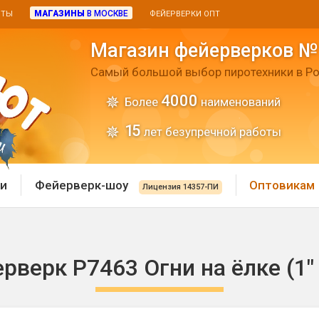
МАГАЗИНЫ
В МОСКВЕ
ИТЫ
ФЕЙЕРВЕРКИ ОПТ
Магазин фейерверков №
Самый большой выбор пиротехники в Ро
4000
Более
наименований
15
лет безупречной работы
и
Фейерверк-шоу
Оптовикам
Лицензия 14357-ПИ
 пиротехника
Римские свечи
рверк Р7463 Огни на ёлке (1" 
 батареи
Хлопушки и пневмохло
 дым
лопушки
Маленькие хлопушки