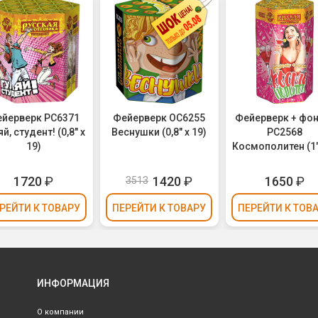
йерверк РС6371
Фейерверк ОС6255
Фейерверк + фо
й, студент! (0,8" х
Веснушки (0,8" х 19)
РС2568
19)
Космополитен (1" 
1720
₽
1420
₽
1650
₽
3513
РЕЙТИ
К ТОВАРУ
ПЕРЕЙТИ
К ТОВАРУ
ПЕРЕЙТИ
К ТОВ
ИНФОРМАЦИЯ
О компании