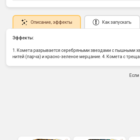
Описание
, эффекты
Как запускать
Эффекты:
1. Комета разрывается серебряными звездами с пышными хв
нитей (парча) и красно-зеленое мерцание. 4. Комета с тре
Если