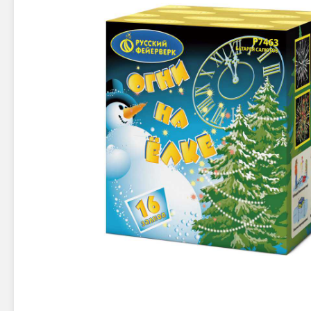
Новинки 2025/26
Петарды
Терочны
Фейерверки на свадьбу
Фитильн
Лимонки,
Фейерверк-шоу
Корсары
Батареи салютов
Цветной дым
Летающи
Хлопушки
Бабочки,
Батареи салютов
Жуки
Циркобл
Маленькие фейерверки
Средние фейерверки
Цветной 
Большие фейерверки
Супер-фейерверки
Факелы ц
Цветной
Стробос
Сигнальн