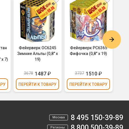
нтан
Фейерверк ОС6245
Фейерверк РС6365
Фей
Зимние Альпы (0,8" х
Фифочка (0,8" х 19)
Мороз
х 7)
19)
1487
₽
1510
₽
3678
3737
3
АРУ
ПЕРЕЙТИ
К ТОВАРУ
ПЕРЕЙТИ
К ТОВАРУ
ПЕР
8 495 150-39-89
Москва
8 800 500-39-89
Регионы