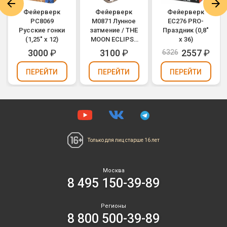
Фейерверк
Фейерверк
Фейерверк
РС8069
M0871 Лунное
ЕС276 PRO-
Русские гонки
затмение / THE
Праздник (0,8"
(1,25" х 12)
MOON ECLIPSE
х 36)
(0,8" х 36)
3000
₽
3100
₽
2557
₽
6326
ПЕРЕЙТИ
ПЕРЕЙТИ
ПЕРЕЙТИ
Только для лиц
старше 16 лет
Москва
8 495 150-39-89
Регионы
8 800 500-39-89