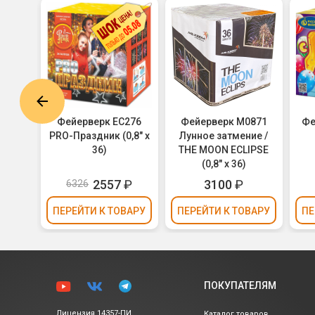
6422
Фейерверк ЕС276
Фейерверк M0871
Фе
кура
PRO-Праздник (0,8" х
Лунное затмение /
36)
THE MOON ECLIPSE
(0,8" х 36)
₽
2557
₽
3100
₽
6326
ВАРУ
ПЕРЕЙТИ
К ТОВАРУ
ПЕРЕЙТИ
К ТОВАРУ
ПЕ
ПОКУПАТЕЛЯМ
Лицензия 14357-ПИ
Каталог товаров