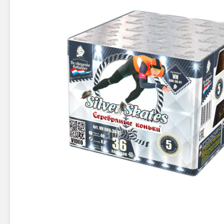
Новинки 2025/26
Петарды
Терочны
Фейерверки на свадьбу
Фитильн
Лимонки,
Фейерверк-шоу
Корсары
Батареи салютов
Цветной дым
Летающи
Хлопушки
Бабочки,
Батареи салютов
Жуки
Циркобл
Маленькие фейерверки
Средние фейерверки
Цветной 
Большие фейерверки
Супер-фейерверки
Факелы ц
Цветной
Стробос
Сигнальн