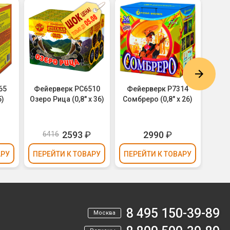
65
Фейерверк РС6510
Фейерверк Р7314
Фе
5)
Озеро Рица (0,8" х 36)
Сомбреро (0,8" х 26)
Совё
2593
₽
2990
₽
6416
АРУ
ПЕРЕЙТИ
К ТОВАРУ
ПЕРЕЙТИ
К ТОВАРУ
ПЕР
8 495 150-39-89
Москва