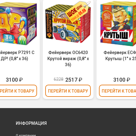
йерверк Р7291 С
Фейерверк ОС6420
Фейерверк ЕС4
ДР! (0,8" х 36)
Крутой вираж (0,8" х
Крутыш (1" х 2
36)
3100
₽
2517
₽
3100
₽
6228
РЕЙТИ
К ТОВАРУ
ПЕРЕЙТИ
К ТОВАРУ
ПЕРЕЙТИ
К ТОВ
ИНФОРМАЦИЯ
О компании