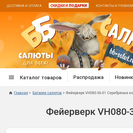
СКИДКИ И
ПОДАРКИ
ДОСТАВКА И ОПЛАТА
КОНТАКТЫ И РЕКВИЗ
Распродажа
Новинк
Каталог товаров
Главная
Батареи салютов
Фейерверк VH080-36-01 Серебряные коньк
Спецпредложение
Дневная
Фейерверк VH080-36
Распродажа фейерверков
Дневные
Распродажа петард
Цветной
Распродажа бенгальских огней
Пневмох