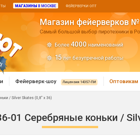
МАГАЗИНЫ
В МОСКВЕ
ИТЫ
ФЕЙЕРВЕРКИ ОПТ
Магазин фейерверков №
Самый большой выбор пиротехники в Ро
4000
Более
наименований
15
лет безупречной работы
и
Фейерверк-шоу
Оптовикам
Лицензия 14357-ПИ
и / Silver Skates (0,8" х 36)
 пиротехника
Римские свечи
-01 Серебряные коньки / Silver
 батареи
Хлопушки и пневмохло
 дым
лопушки
Маленькие хлопушки