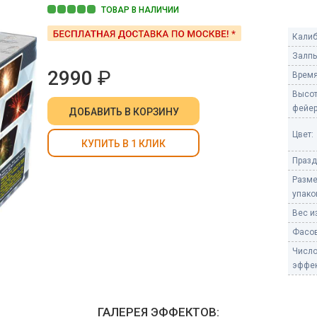
Пневмохлопушки
ТОВАР В НАЛИЧИИ
Пружинные хлопушки
Калиб
е
Залпы
Бенгальские огни
ые
2990
₽
Время
 гранаты
Бенгальские огни малые
Высо
Бенгальские огни большие
фейер
ДОБАВИТЬ
В КОРЗИНУ
е и наземные
Цвет:
Фонтаны пиротехничес
КУПИТЬ В 1 КЛИК
Празд
 пчелы
Фонтаны в торт (холодные)
Разм
Фонтаны сценические (холод
упако
ицы
Фонтаны для улицы
Вес из
Вулканы
Фасов
дым и огонь
Числ
Ракеты
эффек
ветного огня
 дым
Фестивальные шары
копы
ГАЛЕРЕЯ ЭФФЕКТОВ:
ая пиротехника