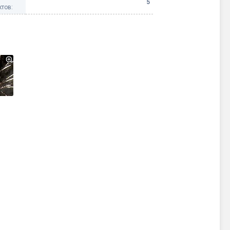
5
тов: