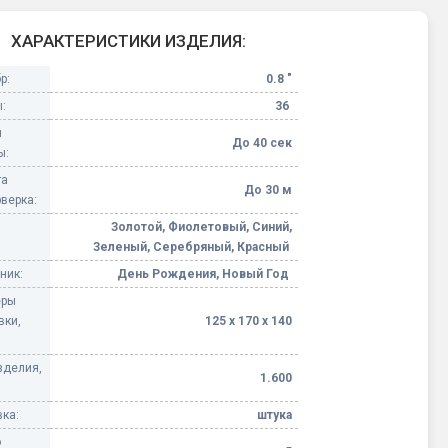
Конфетти, серпантин
ХАРАКТЕРИСТИКИ ИЗДЕЛИЯ:
р:
0.8 "
Небесные фонарики
:
36
я
Оборудование для
До 40 сек
ы:
спецэффектов
та
До 30 м
верка:
кие
Елочные гирлянды
Золотой, Фиолетовый, Синий,
Зеленый, Серебряный, Красный
Фейерверк-шоу
ные)
ник:
День Рождения, Новый Год
еры
вки,
125 х 170 х 140
зделия,
1.600
ка:
штука
о