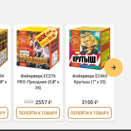
94
Фейерверк ЕС276
Фейерверк ЕС465
Фей
8" х
PRO-Праздник (0,8" х
Крутыш (1" х 25)
Русск
36)
2557
₽
3100
₽
6326
АРУ
ПЕРЕЙТИ
К ТОВАРУ
ПЕРЕЙТИ
К ТОВАРУ
ПЕР