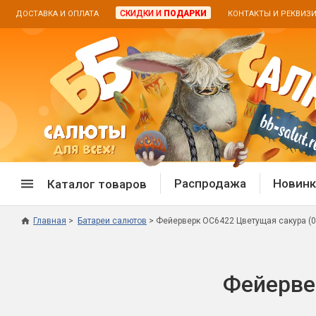
СКИДКИ И
ПОДАРКИ
ДОСТАВКА И ОПЛАТА
КОНТАКТЫ И РЕКВИЗ
Распродажа
Новинк
Каталог товаров
Главная
Батареи салютов
Фейерверк ОС6422 Цветущая сакура (0,
Спецпредложение
Дневная
Распродажа фейерверков
Дневные
Фейервер
Распродажа петард
Цветной
Распродажа бенгальских огней
Пневмох