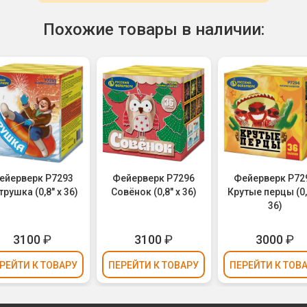
Похожие товары в наличии:
ейерверк Р7293
Фейерверк Р7296
Фейерверк Р72
трушка (0,8" х 36)
Совёнок (0,8" х 36)
Крутые перцы (0,
36)
3100
₽
3100
₽
3000
₽
РЕЙТИ
К ТОВАРУ
ПЕРЕЙТИ
К ТОВАРУ
ПЕРЕЙТИ
К ТОВ