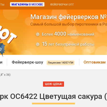
МАГАЗИНЫ
В МОСКВЕ
ИТЫ
ФЕЙЕРВЕРКИ ОПТ
Магазин фейерверков №
Самый большой выбор пиротехники в Ро
4000
Более
наименований
15
лет безупречной работы
и
Фейерверк-шоу
Оптовикам
Лицензия 14357-ПИ
8" х 36)
 пиротехника
Римские свечи
ШОК-ЦЕНА!
 батареи
Хлопушки и пневмохло
к ОС6422 Цветущая сакура (0
 дым
лопушки
Маленькие хлопушки