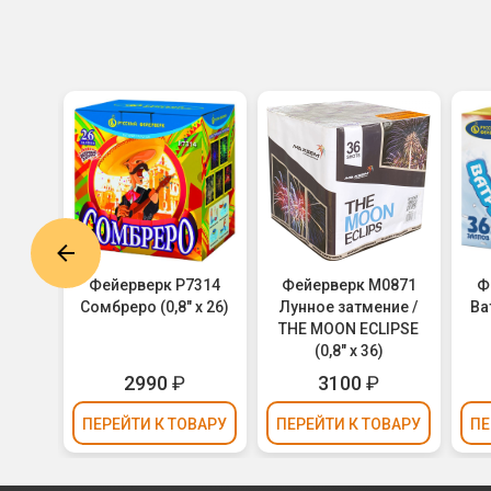
6510
Фейерверк Р7314
Фейерверк M0871
Ф
 х 36)
Сомбреро (0,8" х 26)
Лунное затмение /
Ва
THE MOON ECLIPSE
(0,8" х 36)
₽
2990
₽
3100
₽
ВАРУ
ПЕРЕЙТИ
К ТОВАРУ
ПЕРЕЙТИ
К ТОВАРУ
ПЕ