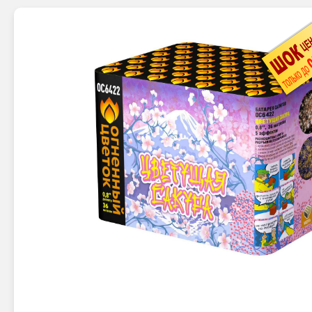
Новинки 2025/26
Петарды
Терочны
Фейерверки на свадьбу
Фитильн
Лимонки,
Фейерверк-шоу
Корсары
Батареи салютов
Цветной дым
Летающи
Хлопушки
Бабочки,
Батареи салютов
Жуки
Циркобл
Маленькие фейерверки
Средние фейерверки
Цветной 
Большие фейерверки
Супер-фейерверки
Факелы ц
Цветной
Стробос
Сигнальн