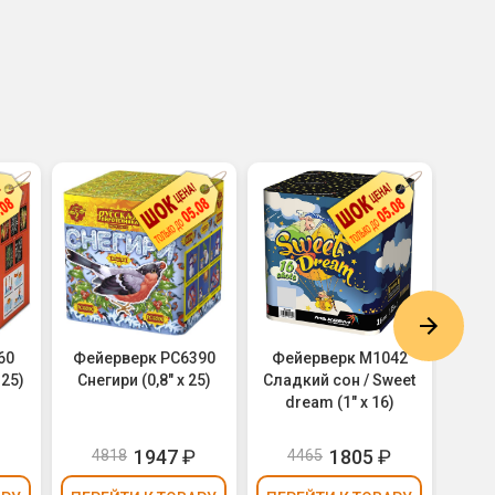
60
Фейерверк РС6390
Фейерверк M1042
Фе
 25)
Снегири (0,8" х 25)
Сладкий сон / Sweet
Ново
dream (1" х 16)
₽
1947
₽
1805
₽
4818
4465