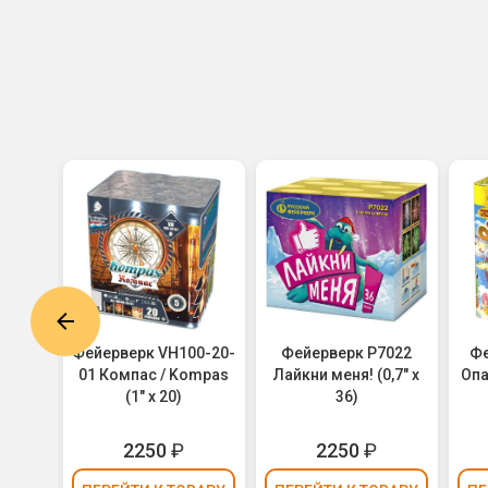
0-30-
Фейерверк VH100-20-
Фейерверк Р7022
Фе
хт /
01 Компас / Kompas
Лайкни меня! (0,7" х
Опа
 30)
(1" х 20)
36)
2250
₽
2250
₽