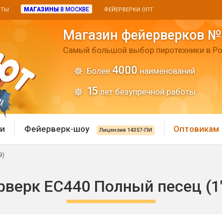
МАГАЗИНЫ
В МОСКВЕ
ИТЫ
ФЕЙЕРВЕРКИ ОПТ
Магазин фейерверков №
Самый большой выбор пиротехники в Ро
4000
Более
наименований
15
лет безупречной работы
и
Фейерверк-шоу
Оптовикам
Лицензия 14357-ПИ
9)
 пиротехника
Римские свечи
верк ЕС440 Полный песец (1"
 батареи
Хлопушки и пневмохло
 дым
лопушки
Маленькие хлопушки