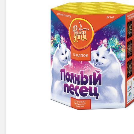
Новинки 2025/26
Петарды
Терочны
Фейерверки на свадьбу
Фитильн
Лимонки,
Фейерверк-шоу
Корсары
Батареи салютов
Цветной дым
Летающи
Хлопушки
Бабочки,
Батареи салютов
Жуки
Циркобл
Маленькие фейерверки
Средние фейерверки
Цветной 
Большие фейерверки
Супер-фейерверки
Факелы ц
Цветной
Стробос
Сигнальн