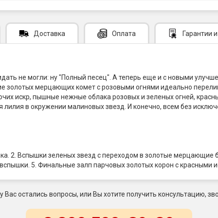
Доставка
Оплата
Гарантии
и
идать не могли: ну "Полный песец". А теперь еще и с новыми ул
лие золотых мерцающих комет с розовыми огнями идеально перели
их искр, пышные нежные облака розовых и зеленых огней, красны
лилия в окружении малиновых звезд. И конечно, всем без исключе
а. 2. Вспышки зеленых звезд с переходом в золотые мерцающие бл
вспышки. 5. Финальные залп парчовых золотых корон с красными и
 у Вас остались вопросы, или Вы хотите получить консультацию, зво