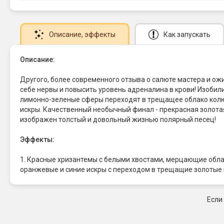
Описание
, эффекты
Как запускать
Описание:
Другого, более современного отзыва о салюте мастера и ож
себе нервы и повысить уровень адреналина в крови! Изоби
лимонно-зеленые сферы переходят в трещащее облако колюч
искры. Качественный необычный финал - прекрасная золотая 
изображен толстый и довольный жизнью полярный песец!
Эффекты:
1. Красные хризантемы с белыми хвостами, мерцающие облак
оранжевые и синие искры с переходом в трещащие золотые 
Если