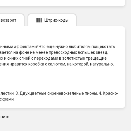
 возврат
Штрих-коды
учшенными эффектами! Что еще нужно любителям пощекотать
вается на фоне не менее превосходных вспышек звезд,
х и синих огней с переходами в золотистые трещащие
ния нравится коробка с салютом, на которой, натурально,
естки. 3. Двухцветные сиренево-зеленые пионы. 4. Красно-
скрами.
ните: