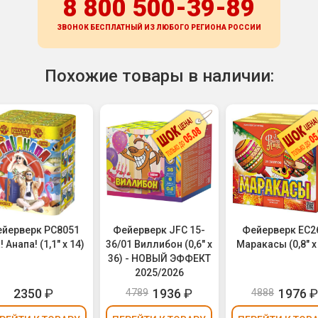
8 800 500-39-89
ЗВОНОК БЕСПЛАТНЫЙ ИЗ ЛЮБОГО РЕГИОНА
РОССИИ
Похожие товары в наличии:
йерверк РС8051
Фейерверк JFC 15-
Фейерверк ЕС2
! Анапа! (1,1" х 14)
36/01 Виллибон (0,6" х
Маракасы (0,8" х
36) - НОВЫЙ ЭФФЕКТ
2025/2026
2350
₽
1936
₽
1976
4789
4888