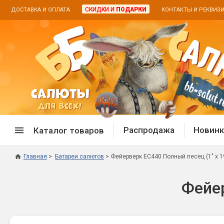
СКИДКИ И
ПОДАРКИ
ДОСТАВКА И ОПЛАТА
КОНТАКТЫ И РЕКВИЗ
Распродажа
Новинк
Каталог товаров
Главная
Батареи салютов
Фейерверк ЕС440 Полный песец (1" х 1
Спецпредложение
Дневная
Фейер
Распродажа фейерверков
Дневные
Распродажа петард
Цветной
Распродажа бенгальских огней
Пневмох