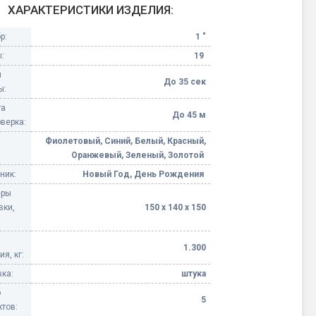
ХАРАКТЕРИСТИКИ ИЗДЕЛИЯ:
Конфетти, серпантин
р:
1 "
:
19
Небесные фонарики
я
До 35 сек
ы:
Оборудование для
та
спецэффектов
До 45 м
верка:
Фиолетовый, Синий, Белый, Красный,
кие
Елочные гирлянды
Оранжевый, Зеленый, Золотой
ник:
Новый Год, День Рождения
Фейерверк-шоу
ные)
еры
вки,
150 х 140 х 150
1.300
я, кг:
ка:
штука
о
5
тов: