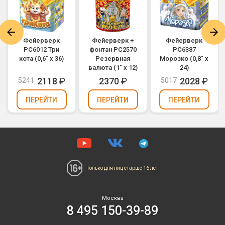
Фейерверк
Фейерверк +
Фейерверк
РС6012 Три
фонтан РС2570
РС6387
кота (0,6" х 36)
Резервная
Морозко (0,8" х
валюта (1" х 12)
24)
2118
₽
2370
₽
2028
₽
5241
5017
ПЕРЕЙТИ
ПЕРЕЙТИ
ПЕРЕЙТИ
Только для лиц
старше 16 лет
Москва
8 495 150-39-89