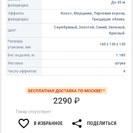
До 45 м
фейерверка:
Эффекты
Кокос, Мерцание, Парчовая корона,
фейерверка:
Трещащие облака
Серебряный, Золотой, Синий, Зеленый,
Цвет:
Красный
Размеры
160 х 130 х 130
упаковки, мм:
Вес изделия, кг:
1.185
Фасовка:
штука
Число эффектов:
4
2290
₽
Товар отсутствует
В ИЗБРАННОЕ
ПОДЕЛИТЬСЯ