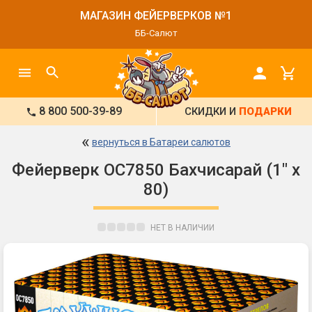
МАГАЗИН ФЕЙЕРВЕРКОВ №1
ББ-Салют
8 800 500-39-89
СКИДКИ И
ПОДАРКИ
«
вернуться в Батареи салютов
Фейерверк ОС7850 Бахчисарай (1" х
80)
НЕТ В НАЛИЧИИ