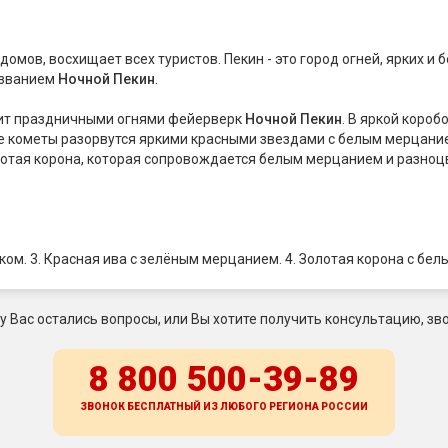
мов, восхищает всех туристов. Пекин - это город огней, ярких и
азванием
Ночной Пекин
.
асит праздничными огнями фейерверк
Ночной Пекин
. В яркой коро
ие кометы разорвутся яркими красными звездами с белым мерцание
отая корона, которая сопровождается белым мерцанием и разноцв
ком. 3. Красная ива с зелёным мерцанием. 4. Золотая корона с бе
 у Вас остались вопросы, или Вы хотите получить консультацию, зво
8 800 500-39-89
ЗВОНОК БЕСПЛАТНЫЙ ИЗ ЛЮБОГО РЕГИОНА
РОССИИ