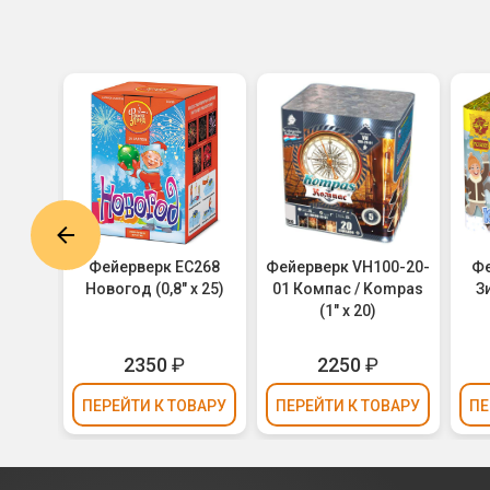
онтан
Фейерверк ЕС268
Фейерверк VH100-20-
Фе
вная
Новогод (0,8" х 25)
01 Компас / Kompas
З
12)
(1" х 20)
2350
₽
2250
₽
ВАРУ
ПЕРЕЙТИ
К ТОВАРУ
ПЕРЕЙТИ
К ТОВАРУ
ПЕ