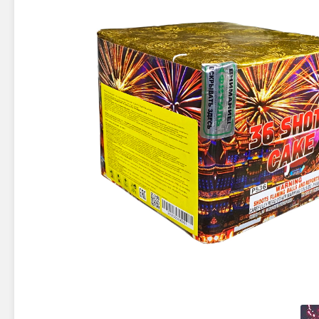
Новинки 2025/26
Петарды
Терочны
Фейерверки на свадьбу
Фитильн
Лимонки,
Фейерверк-шоу
Корсары
Батареи салютов
Цветной дым
Летающи
Хлопушки
Бабочки,
Батареи салютов
Жуки
Циркобл
Маленькие фейерверки
Средние фейерверки
Цветной 
Большие фейерверки
Супер-фейерверки
Факелы ц
Цветной
Стробос
Сигнальн