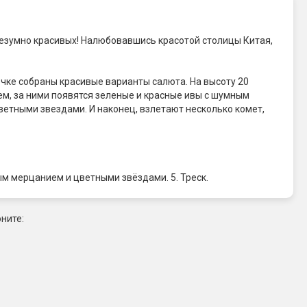
 безумно красивых! Налюбовавшись красотой столицы Китая,
бочке собраны красивые варианты салюта. На высоту 20
м, за ними появятся зеленые и красные ивы с шумным
етными звездами. И наконец, взлетают несколько комет,
лым мерцанием и цветными звёздами. 5. Треск.
ните: