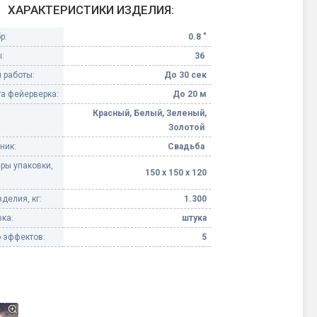
ХАРАКТЕРИСТИКИ ИЗДЕЛИЯ:
Конфетти, серпантин
р:
0.8 "
:
36
Небесные фонарики
 работы:
До 30 сек
а фейерверка:
До 20 м
Оборудование для
спецэффектов
Красный, Белый, Зеленый,
Золотой
кие
ник:
Свадьба
Елочные гирлянды
ры упаковки,
150 х 150 х 120
Фейерверк-шоу
ные)
делия, кг:
1.300
ка:
штука
 эффектов:
5