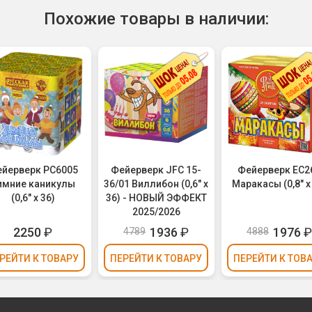
Похожие товары в наличии:
йерверк РС6005
Фейерверк JFC 15-
Фейерверк ЕС2
имние каникулы
36/01 Виллибон (0,6" х
Маракасы (0,8" х
(0,6" х 36)
36) - НОВЫЙ ЭФФЕКТ
2025/2026
2250
₽
1936
₽
1976
4789
4888
РЕЙТИ
К ТОВАРУ
ПЕРЕЙТИ
К ТОВАРУ
ПЕРЕЙТИ
К ТОВ