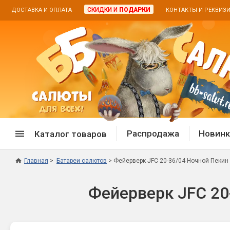
СКИДКИ И
ПОДАРКИ
ДОСТАВКА И ОПЛАТА
КОНТАКТЫ И РЕКВИЗ
Распродажа
Новинк
Каталог товаров
Главная
Батареи салютов
Фейерверк JFC 20-36/04 Ночной Пекин /
Спецпредложение
Дневная
Фейерверк JFC 20-
Распродажа фейерверков
Дневные
Распродажа петард
Цветной
Распродажа бенгальских огней
Пневмох