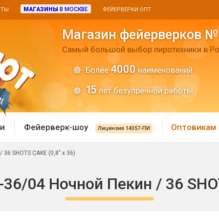
МАГАЗИНЫ
В МОСКВЕ
ИТЫ
ФЕЙЕРВЕРКИ ОПТ
Магазин фейерверков №
Самый большой выбор пиротехники в Ро
4000
Более
наименований
15
лет безупречной работы
и
Фейерверк-шоу
Оптовикам
Лицензия 14357-ПИ
 36 SHOTS CAKE (0,8" х 36)
 пиротехника
Римские свечи
36/04 Ночной Пекин / 36 SHOT
 батареи
Хлопушки и пневмохло
 дым
лопушки
Маленькие хлопушки