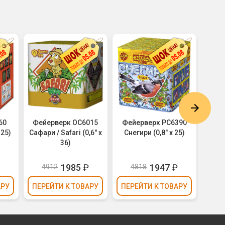
60
Фейерверк ОС6015
Фейерверк РС6390
Фей
 25)
Сафари / Safari (0,6" х
Снегири (0,8" х 25)
Опа! 
36)
₽
1985
₽
1947
₽
4912
4818
АРУ
ПЕРЕЙТИ
К ТОВАРУ
ПЕРЕЙТИ
К ТОВАРУ
ПЕР