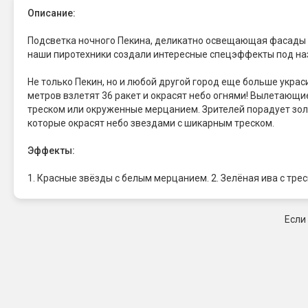
Описание:
Подсветка ночного Пекина, деликатно освещающая фасады до
наши пиротехники создали интересные спецэффекты под н
Не только Пекин, но и любой другой город еще больше укр
метров взлетят 36 ракет и окрасят небо огнями! Вылетающ
треском или окруженные мерцанием. Зрителей порадует зол
которые окрасят небо звездами с шикарным треском.
Эффекты:
1. Красные звёзды с белым мерцанием. 2. Зелёная ива с трес
Если