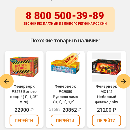
8 800 500-39-89
ЗВОНОК БЕСПЛАТНЫЙ ИЗ ЛЮБОГО РЕГИОНА
РОССИИ
Похожие товары в наличии:
Фейерверк
Фейерверк
Фейерверк
Р8278 Вот это
РС9080
MC142
вещь! (1", 1,25"
Русская зима
Небесный
х 70)
(0,8", 1", 1,2" х
феникс / Sky
136)
Rush (1" х 150)
22900
₽
20852
₽
21200
₽
51583
ПЕРЕЙТИ
ПЕРЕЙТИ
ПЕРЕЙТИ