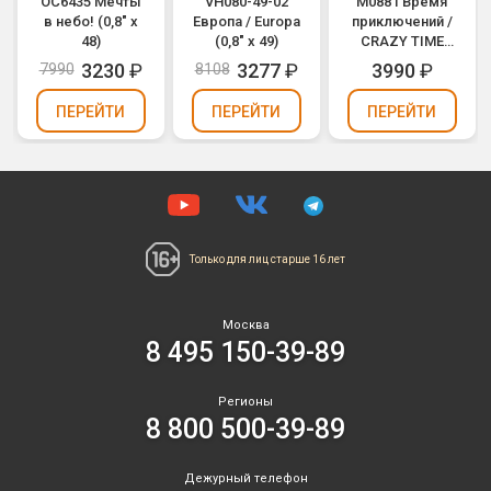
ОС6435 Мечты
VH080-49-02
M0881 Время
в небо! (0,8" х
Европа / Europa
приключений /
48)
(0,8" х 49)
CRAZY TIME
(0,8" х 49)
3230
₽
3277
₽
3990
₽
7990
8108
ПЕРЕЙТИ
ПЕРЕЙТИ
ПЕРЕЙТИ
Только для лиц
старше 16 лет
Москва
8 495 150-39-89
Регионы
8 800 500-39-89
Дежурный телефон