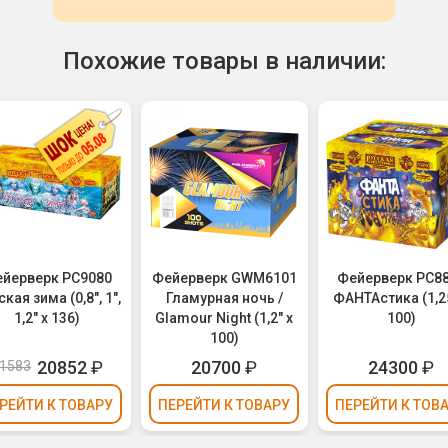
Похожие товары в наличии:
йерверк РС9080
Фейерверк GWM6101
Фейерверк РС8
кая зима (0,8", 1",
Гламурная ночь /
ФАНТАстика (1,25
1,2" х 136)
Glamour Night (1,2" х
100)
100)
20852
₽
20700
₽
24300
₽
1583
РЕЙТИ
К ТОВАРУ
ПЕРЕЙТИ
К ТОВАРУ
ПЕРЕЙТИ
К ТОВ