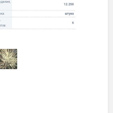
зделия,
12.250
ка:
штука
о
9
тов: