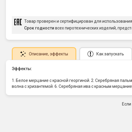
Товар проверен и сертифицирован для использовани
Срок годности
всех пиротехнических изделий, предст
Описание
, эффекты
Как запускать
Эффекты:
1. Белое мерцание с красной георгиной. 2. Серебряная паль
волна с хризантемой. 6. Серебряная ива с красным мерцани
Если