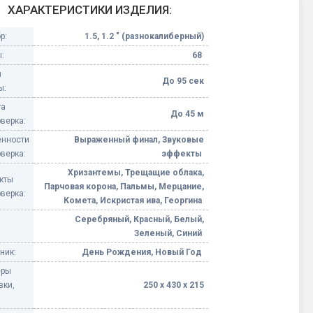
ХАРАКТЕРИСТИКИ ИЗДЕЛИЯ:
Конфетти, серпантин
р:
1.5, 1.2 " (разнокалиберный)
:
68
Небесные фонарики
я
До 95 сек
ы:
Оборудование для
та
спецэффектов
До 45 м
верка:
нности
Выраженный финал, Звуковые
кие
Елочные гирлянды
верка:
эффекты
Хризантемы, Трещащие облака,
кты
Фейерверк-шоу
Парчовая корона, Пальмы, Мерцание,
ные)
верка:
Комета, Искристая ива, Георгина
Серебряный, Красный, Белый,
Зеленый, Синий
ник:
День Рождения, Новый Год
еры
вки,
250 х 430 х 215