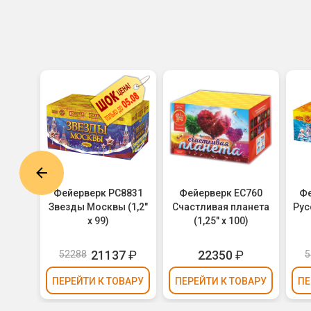
C142
Фейерверк РС8831
Фейерверк ЕС760
Фе
кс /
Звезды Москвы (1,2"
Счастливая планета
Русс
150)
х 99)
(1,25" х 100)
21137
₽
22350
₽
52288
5
ВАРУ
ПЕРЕЙТИ
К ТОВАРУ
ПЕРЕЙТИ
К ТОВАРУ
ПЕ