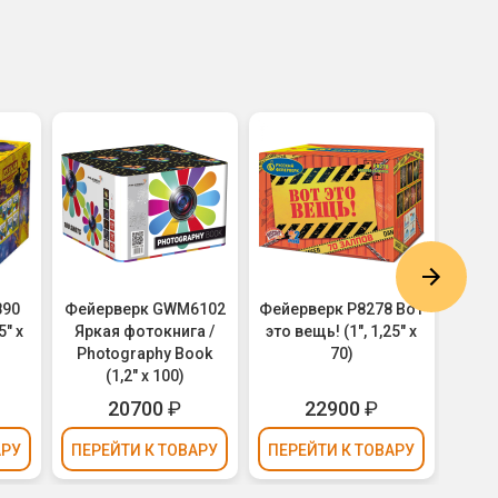
890
Фейерверк GWM6102
Фейерверк Р8278 Вот
Фей
" х
Яркая фотокнига /
это вещь! (1", 1,25" х
Тур
Photography Book
70)
(1,2" х 100)
20700
₽
22900
₽
52
АРУ
ПЕРЕЙТИ
К ТОВАРУ
ПЕРЕЙТИ
К ТОВАРУ
ПЕР