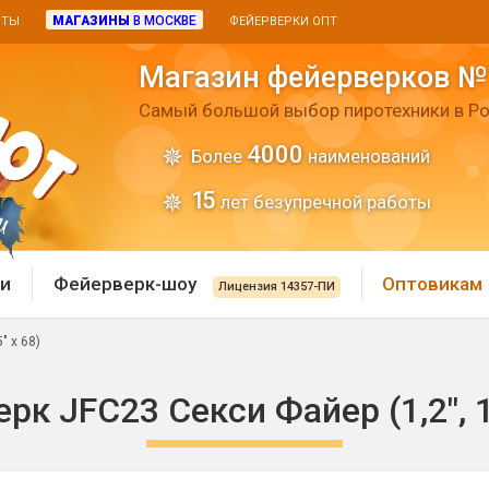
МАГАЗИНЫ
В МОСКВЕ
ИТЫ
ФЕЙЕРВЕРКИ ОПТ
Магазин фейерверков №
Самый большой выбор пиротехники в Ро
4000
Более
наименований
15
лет безупречной работы
и
Фейерверк-шоу
Оптовикам
Лицензия 14357-ПИ
" х 68)
 пиротехника
Римские свечи
рк JFC23 Секси Файер (1,2", 1,
 батареи
Хлопушки и пневмохло
 дым
лопушки
Маленькие хлопушки