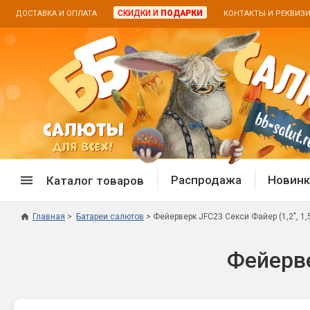
СКИДКИ И
ПОДАРКИ
ДОСТАВКА И ОПЛАТА
КОНТАКТЫ И РЕКВИЗ
Распродажа
Новинк
Каталог товаров
Главная
Батареи салютов
Фейерверк JFC23 Секси Файер (1,2", 1,5
Спецпредложение
Дневная
Фейерве
Распродажа фейерверков
Дневные
Распродажа петард
Цветной
Распродажа бенгальских огней
Пневмох