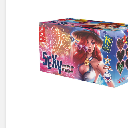
Новинки 2025/26
Петарды
Терочны
Фейерверки на свадьбу
Фитильн
Лимонки,
Фейерверк-шоу
Корсары
Батареи салютов
Цветной дым
Летающи
Хлопушки
Бабочки,
Батареи салютов
Жуки
Циркобл
Маленькие фейерверки
Средние фейерверки
Цветной 
Большие фейерверки
Супер-фейерверки
Факелы ц
Цветной
Стробос
Сигнальн