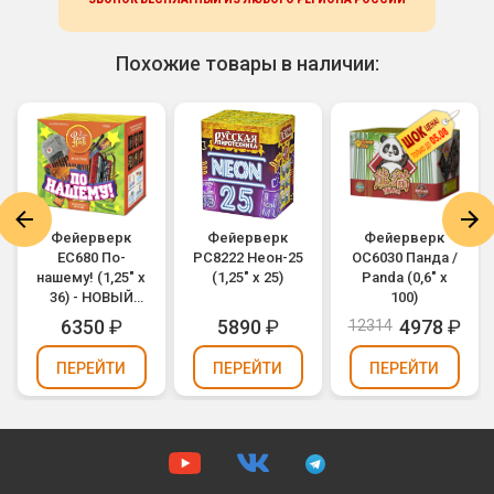
Похожие товары в наличии:
Фейерверк
Фейерверк
Фейерверк
ЕС680 По-
РС8222 Неон-25
ОС6030 Панда /
нашему! (1,25" х
(1,25" х 25)
Panda (0,6" х
36) - НОВЫЙ
100)
ЭФФЕКТ
6350
₽
5890
₽
4978
₽
12314
2025/2026
ПЕРЕЙТИ
ПЕРЕЙТИ
ПЕРЕЙТИ