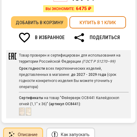
6475 ₽
ВЫ ЭКОНОМИТЕ:
ДОБАВИТЬ
В КОРЗИНУ
КУПИТЬ В 1 КЛИК
В ИЗБРАННОЕ
ПОДЕЛИТЬСЯ
Товар проверен и сертифицирован для использования на
территории Российской Федерации
(ГОСТ Р 51270–99)
Срок годности
всех пиротехнических изделий,
представленных в магазине:
до 2027 - 2029 года
(срок
годности конкретного изделия Вы можете уточнить у
оператора)
Сертификаты
на товар "Фейерверк ОС8441 Калейдоскоп
огней (1,1" х 36)"
(артикул ОС8441)
:
Описание
Как запускать