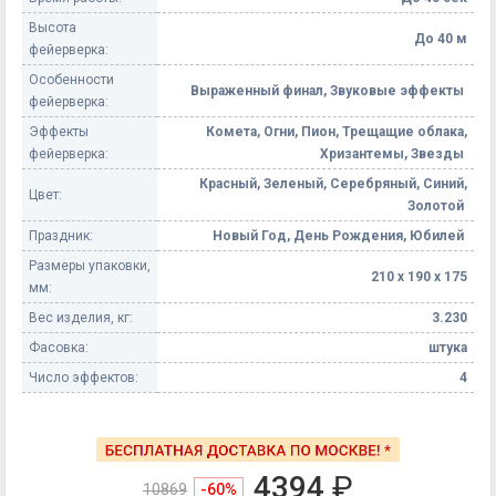
Высота
До 40 м
фейерверка:
Особенности
Выраженный финал, Звуковые эффекты
фейерверка:
Эффекты
Комета, Огни, Пион, Трещащие облака,
фейерверка:
Хризантемы, Звезды
Красный, Зеленый, Серебряный, Синий,
Цвет:
Золотой
Праздник:
Новый Год, День Рождения, Юбилей
Размеры упаковки,
210 х 190 х 175
мм:
Вес изделия, кг:
3.230
Фасовка:
штука
Число эффектов:
4
4394
₽
10869
-60%