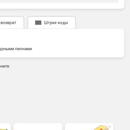
 возврат
Штрих-коды
пурными пионами.
ните: