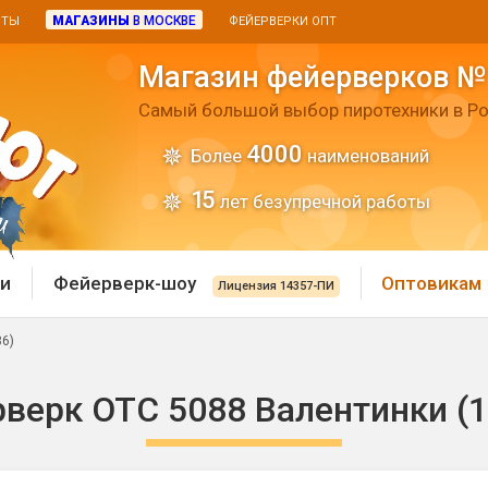
МАГАЗИНЫ
В МОСКВЕ
ИТЫ
ФЕЙЕРВЕРКИ ОПТ
Магазин фейерверков №
Самый большой выбор пиротехники в Ро
4000
Более
наименований
15
лет безупречной работы
и
Фейерверк-шоу
Оптовикам
Лицензия 14357-ПИ
36)
 пиротехника
Римские свечи
верк ОТС 5088 Валентинки (1"
 батареи
Хлопушки и пневмохло
 дым
лопушки
Маленькие хлопушки