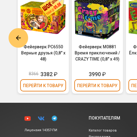
С478
Фейерверк РС6550
Фейерверк M0881
Ф
овый
Верные друзья (0,8" х
Время приключений /
Ёлк
)
48)
CRAZY TIME (0,8" х 49)
3382
₽
3990
₽
8366
ВАРУ
ПЕРЕЙТИ
К ТОВАРУ
ПЕРЕЙТИ
К ТОВАРУ
ПЕ
ПОКУПАТЕЛЯМ
Лицензия 14357-ПИ
Каталог товаров
Распродажа