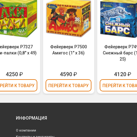
ейерверк Р7327
Фейерверк Р7500
Фейерверк Р74
и-палки (0,8" х 49)
Амигос (1" х 36)
Снежный барс (1
25)
4250
₽
4590
₽
4120
₽
РЕЙТИ
К ТОВАРУ
ПЕРЕЙТИ
К ТОВАРУ
ПЕРЕЙТИ
К ТОВ
ИНФОРМАЦИЯ
О компании
Контакты и реквизиты