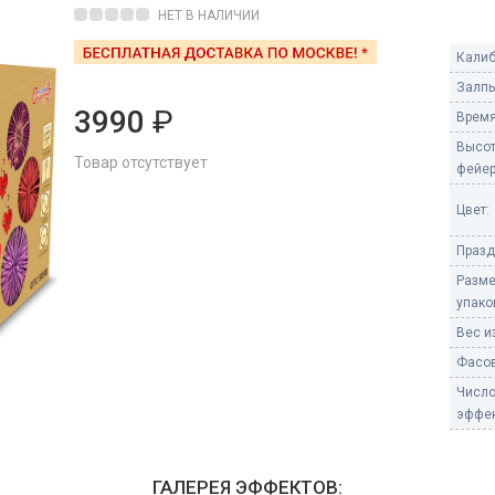
Пневмохлопушки
НЕТ В НАЛИЧИИ
Пружинные хлопушки
Калиб
е
Залпы
Бенгальские огни
ые
3990
₽
Время
 гранаты
Бенгальские огни малые
Высо
Товар отсутствует
Бенгальские огни большие
фейер
е и наземные
Цвет:
Фонтаны пиротехничес
Празд
 пчелы
Фонтаны в торт (холодные)
Разм
Фонтаны сценические (холод
упако
ицы
Фонтаны для улицы
Вес из
Вулканы
Фасов
дым и огонь
Числ
Ракеты
эффек
ветного огня
 дым
Фестивальные шары
копы
ГАЛЕРЕЯ ЭФФЕКТОВ:
ая пиротехника