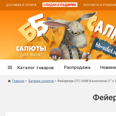
СКИДКИ И
ПОДАРКИ
ДОСТАВКА И ОПЛАТА
КОНТАКТЫ И РЕКВИЗ
Распродажа
Новинк
Каталог товаров
Главная
Батареи салютов
Фейерверк ОТС 5088 Валентинки (1" х 
Спецпредложение
Дневная
Фейер
Распродажа фейерверков
Дневные
Распродажа петард
Цветной
Распродажа бенгальских огней
Пневмох