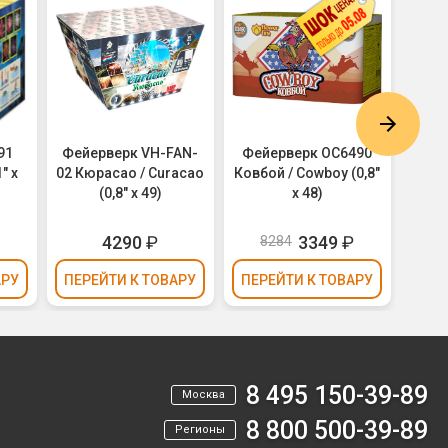
91
Фейерверк VH-FAN-
Фейерверк ОС6490
Фей
" х
02 Кюрасао / Curacao
Ковбой / Cowboy (0,8"
64/01
(0,8" х 49)
х 48)
64) 
4290
₽
3349
₽
8284
8
АРУ
ПЕРЕЙТИ
К ТОВАРУ
ПЕРЕЙТИ
К ТОВАРУ
ПЕР
8 495 150-39-89
Москва
8 800 500-39-89
Регионы