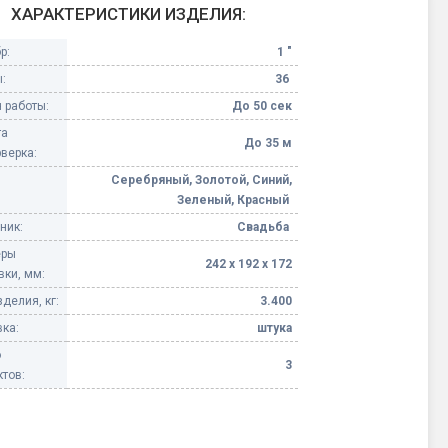
ХАРАКТЕРИСТИКИ ИЗДЕЛИЯ:
Конфетти, серпантин
р:
1 "
:
36
Небесные фонарики
 работы:
До 50 сек
та
Оборудование для
До 35 м
верка:
спецэффектов
Серебряный, Золотой, Синий,
Зеленый, Красный
кие
Елочные гирлянды
ник:
Свадьба
еры
242 х 192 х 172
Фейерверк-шоу
ные)
вки, мм:
делия, кг:
3.400
ка:
штука
о
3
тов: