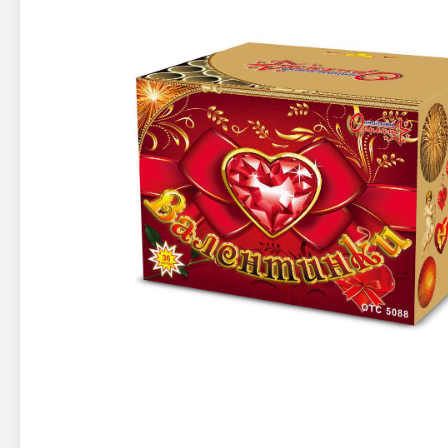
Новинки 2025/26
Петарды
Терочны
Фейерверки на свадьбу
Фитильн
Лимонки,
Фейерверк-шоу
Корсары
Батареи салютов
Цветной дым
Летающи
Хлопушки
Бабочки,
Батареи салютов
Жуки
Циркобл
Маленькие фейерверки
Средние фейерверки
Цветной 
Большие фейерверки
Супер-фейерверки
Факелы ц
Цветной
Стробос
Сигнальн