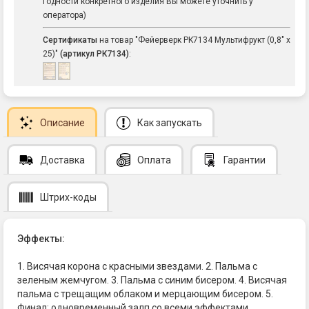
годности конкретного изделия Вы можете уточнить у
оператора)
Сертификаты
на товар "Фейерверк РК7134 Мультифрукт (0,8" х
25)"
(артикул РК7134)
:
Описание
Как запускать
Доставка
Оплата
Гарантии
Штрих-коды
Эффекты:
1. Висячая корона с красными звездами. 2. Пальма с
зеленым жемчугом. 3. Пальма с синим бисером. 4. Висячая
пальма с трещащим облаком и мерцающим бисером. 5.
Финал: одновременный залп со всеми эффектами.