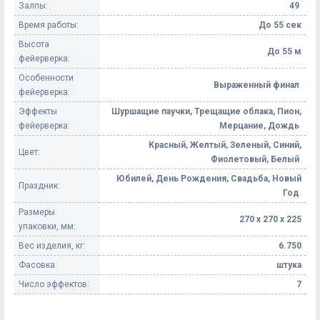
Залпы:
49
Время работы:
До 55 сек
Высота
До 55 м
фейерверка:
Особенности
Выраженный финал
фейерверка:
Эффекты
Шуршащие паучки, Трещащие облака, Пион,
фейерверка:
Мерцание, Дождь
Красный, Желтый, Зеленый, Синий,
Цвет:
Фиолетовый, Белый
Юбилей, День Рождения, Свадьба, Новый
Праздник:
Год
Размеры
270 х 270 х 225
упаковки, мм:
Вес изделия, кг:
6.750
Фасовка:
штука
Число эффектов:
7