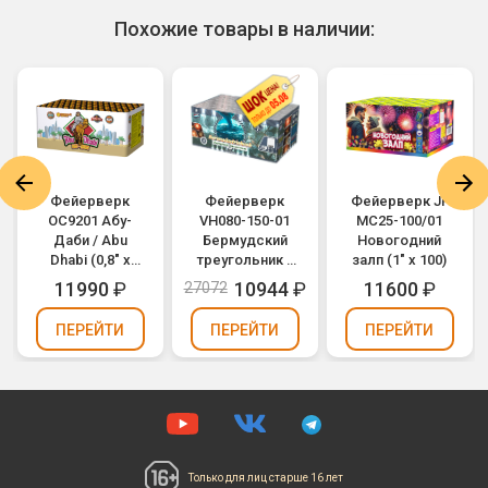
Похожие товары в наличии:
Фейерверк
Фейерверк
Фейерверк JF
ОС9201 Абу-
VH080-150-01
MC25-100/01
Даби / Abu
Бермудский
Новогодний
Dhabi (0,8" х
треугольник /
залп (1" х 100)
108)
Bermudadriehoek
11990
₽
10944
₽
11600
₽
27072
(0,8" х 150)
ПЕРЕЙТИ
ПЕРЕЙТИ
ПЕРЕЙТИ
Только для лиц
старше 16 лет