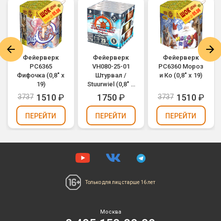
Фейерверк
Фейерверк
Фейерверк
РС6365
VH080-25-01
РС6360 Мороз
Фифочка (0,8" х
Штурвал /
и Ко (0,8" х 19)
19)
Stuurwiel (0,8" х
25)
1510
₽
1750
₽
1510
₽
3737
3737
ПЕРЕЙТИ
ПЕРЕЙТИ
ПЕРЕЙТИ
Только для лиц
старше 16 лет
Москва