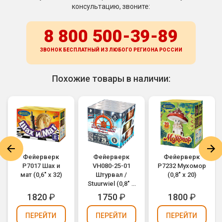
консультацию, звоните:
8 800 500-39-89
ЗВОНОК БЕСПЛАТНЫЙ ИЗ ЛЮБОГО РЕГИОНА
РОССИИ
Похожие товары в наличии:
Фейерверк
Фейерверк
Фейерверк
Р7017 Шах и
VH080-25-01
Р7232 Мухомор
мат (0,6" х 32)
Штурвал /
(0,8" х 20)
Stuurwiel (0,8" х
25)
1820
₽
1750
₽
1800
₽
ПЕРЕЙТИ
ПЕРЕЙТИ
ПЕРЕЙТИ