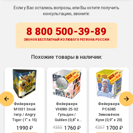
Если у Вас остались вопросы, или Вы хотите получить
консультацию, звоните:
8 800 500-39-89
ЗВОНОК БЕСПЛАТНЫЙ ИЗ ЛЮБОГО РЕГИОНА
РОССИИ
Похожие товары в наличии:
Фейерверк
Фейерверк
Фейерверк
M1031 Злой
VH080-25-02
РС6385
тигр / Angry
Гульден /
Зимовёнок
Tiger (1" х 15)
Gulden (0,8" х
Кузя (0,9" х 20)
25)
1990
₽
1760
₽
1700
₽
4355
4207