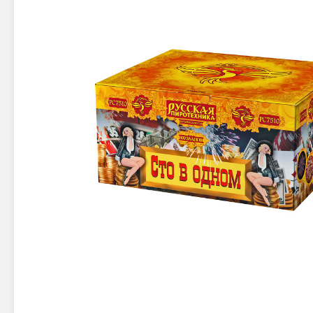
Новинки 2025/26
Петарды
Терочны
Фейерверки на свадьбу
Фитильн
Лимонки,
Фейерверк-шоу
Корсары
Батареи салютов
Цветной дым
Летающи
Хлопушки
Бабочки,
Батареи салютов
Жуки
Циркобл
Маленькие фейерверки
Средние фейерверки
Цветной 
Большие фейерверки
Супер-фейерверки
Факелы ц
Цветной
Стробос
Сигнальн