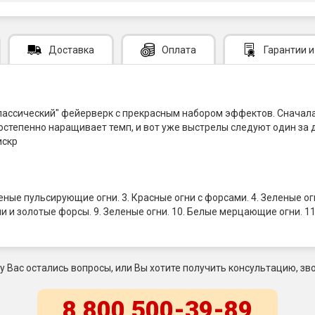
Доставка
Оплата
Гарантии
и
о "классический" фейерверк с прекрасным набором эффектов. Снача
степенно наращивает темп, и вот уже выстрелы следуют один за 
искр
ные пульсирующие огни. 3. Красные огни с форсами. 4. Зеленые огни
и и золотые форсы. 9. Зеленые огни. 10. Белые мерцающие огни. 1
 у Вас остались вопросы, или Вы хотите получить консультацию, зво
8 800 500-39-89