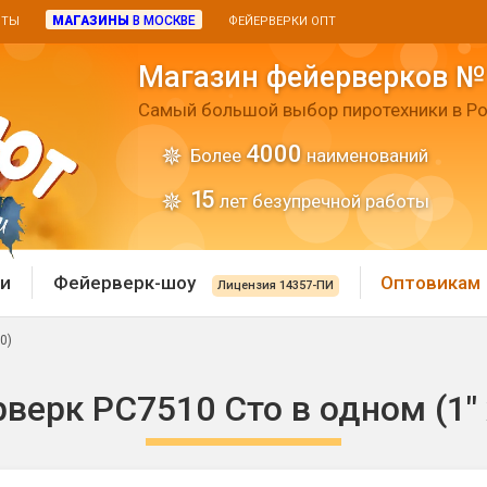
МАГАЗИНЫ
В МОСКВЕ
ИТЫ
ФЕЙЕРВЕРКИ ОПТ
Магазин фейерверков №
Самый большой выбор пиротехники в Ро
4000
Более
наименований
15
лет безупречной работы
и
Фейерверк-шоу
Оптовикам
Лицензия 14357-ПИ
0)
 пиротехника
Римские свечи
верк РС7510 Сто в одном (1" 
 батареи
Хлопушки и пневмохло
 дым
лопушки
Маленькие хлопушки