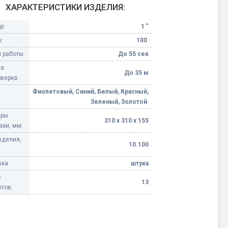
ХАРАКТЕРИСТИКИ ИЗДЕЛИЯ:
Конфетти, серпантин
р:
1 "
:
100
Небесные фонарики
 работы:
До 55 сек
та
Оборудование для
До 35 м
верка:
спецэффектов
Фиолетовый, Синий, Белый, Красный,
Зеленый, Золотой
кие
Елочные гирлянды
еры
310 х 310 х 155
вки, мм:
Фейерверк-шоу
ные)
зделия,
10.100
ка:
штука
о
13
тов: