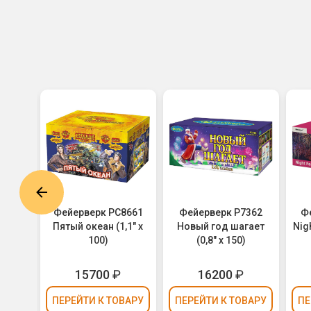
0 XXL
Фейерверк РС8661
Фейерверк Р7362
Ф
Пятый океан (1,1" х
Новый год шагает
Nigh
100)
(0,8" х 150)
15700
₽
16200
₽
ВАРУ
ПЕРЕЙТИ
К ТОВАРУ
ПЕРЕЙТИ
К ТОВАРУ
ПЕ