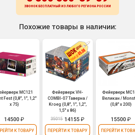
ЗВОНОК БЕСПЛАТНЫЙ ИЗ ЛЮБОГО РЕГИОНА
РОССИИ
Похожие товары в наличии:
ейерверк MC121
Фейерверк VH-
Фейерверк MC1
t Fest (0,8", 1", 1,2"
COMBI-07 Таверна /
Великан / Mons
х 75)
Kroeg (0,8", 1", 1,2",
(0,8" х 200)
1,5" х 86)
14500
₽
14155
₽
15500
₽
35015
РЕЙТИ
К ТОВАРУ
ПЕРЕЙТИ
К ТОВАРУ
ПЕРЕЙТИ
К ТОВ