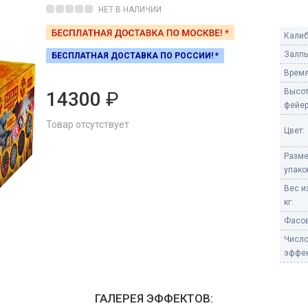
Пневмохлопушки
НЕТ В НАЛИЧИИ
Пружинные хлопушки
Калиб
е
Залпы
БЕСПЛАТНАЯ ДОСТАВКА ПО РОССИИ! *
Бенгальские огни
ые
Время
 гранаты
Бенгальские огни малые
Высо
14300
₽
Бенгальские огни большие
фейер
Товар отсутствует
е и наземные
Цвет:
Фонтаны пиротехничес
Разм
 пчелы
Фонтаны в торт (холодные)
упако
Фонтаны сценические (холод
Вес и
ицы
Фонтаны для улицы
кг:
Вулканы
Фасов
дым и огонь
Числ
Ракеты
эффек
ветного огня
 дым
Фестивальные шары
копы
ГАЛЕРЕЯ ЭФФЕКТОВ:
ая пиротехника