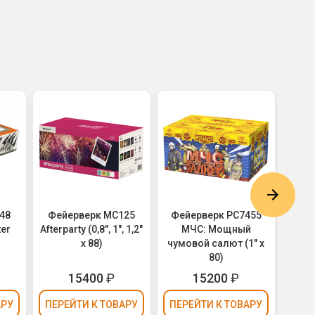
48
Фейерверк MC125
Фейерверк РС7455
Фей
ter
Afterparty (0,8", 1", 1,2"
МЧС: Мощный
Антал
х 88)
чумовой салют (1" х
80)
15400
₽
15200
₽
30
АРУ
ПЕРЕЙТИ
К ТОВАРУ
ПЕРЕЙТИ
К ТОВАРУ
ПЕР