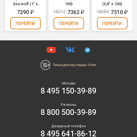
Sea wolf (1" х
100)
(0,8" х 100)
49)
7290
₽
7362
₽
7310
₽
18213
18083
ПЕРЕЙТИ
ПЕРЕЙТИ
ПЕРЕЙТИ
Только для лиц
старше 16 лет
Москва
8 495 150-39-89
Регионы
8 800 500-39-89
Дежурный телефон
8 495 641-86-12