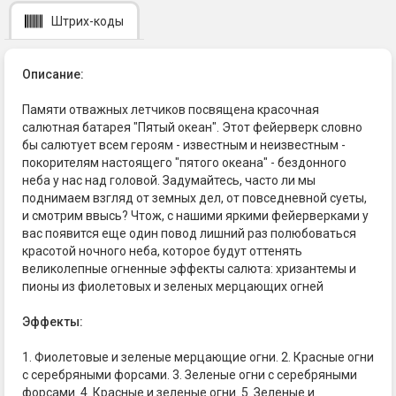
Штрих-коды
Описание:
Памяти отважных летчиков посвящена красочная
салютная батарея "Пятый океан". Этот фейерверк словно
бы салютует всем героям - известным и неизвестным -
покорителям настоящего "пятого океана" - бездонного
неба у нас над головой. Задумайтесь, часто ли мы
поднимаем взгляд от земных дел, от повседневной суеты,
и смотрим ввысь? Чтож, с нашими яркими фейерверками у
вас появится еще один повод лишний раз полюбоваться
красотой ночного неба, которое будут оттенять
великолепные огненные эффекты салюта: хризантемы и
пионы из фиолетовых и зеленых мерцающих огней
Эффекты:
1. Фиолетовые и зеленые мерцающие огни. 2. Красные огни
с серебряными форсами. 3. Зеленые огни с серебряными
форсами. 4. Красные и зеленые огни. 5. Зеленые и