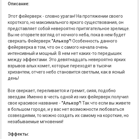
Описание:
Этот фейерверк - словно ураган! На протяжении своего
короткого, но максимального яркого существования, он
представляет собой невероятно притягательное зрелище.
Вы не оторвете взгляд от ночного неба, пока в нем будет
сверкать Фейерверк
"Алькор"
! Особенность данного
фейерверка в том, что он с самого начала очень
интенсивный и мощный. В нем нет каких-то передышек
между эффектами. Это девятнадцать невероятно ярких
взрывов алых комет, которые переходят в тысячи
хризантем, отчего небо становится светлым, как в ясный
день!
Все сверкает, переливается и гремит, сияя, подобно
звездам. Именно в честь одной из них фейерверк получил
свое красивое название -
"Алькор"
! Так что если вы живете
в большом городе, и у вас нет возможности любоваться
созвездиями, то можно создать их самому на короткие, но
незабываемые мгновения!
Эффекты: