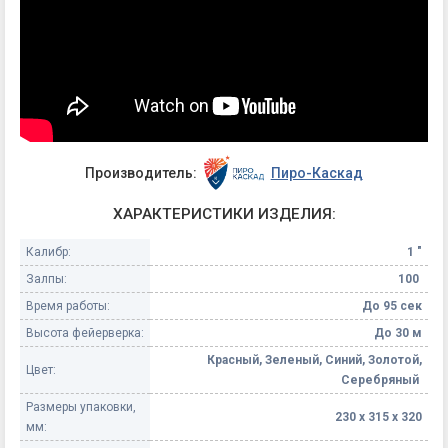
Производитель:
Пиро-Каскад
ХАРАКТЕРИСТИКИ ИЗДЕЛИЯ:
Калибр:
1 "
Залпы:
100
Время работы:
До 95 сек
Высота фейерверка:
До 30 м
Красный, Зеленый, Синий, Золотой,
Цвет:
Серебряный
Размеры упаковки,
230 х 315 х 320
мм: