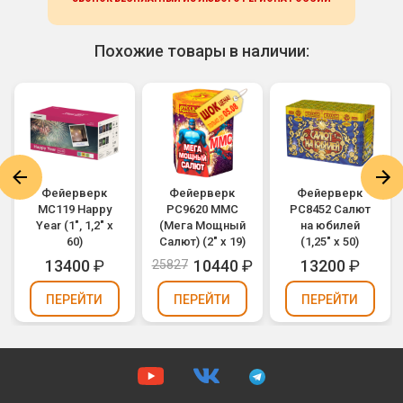
Похожие товары в наличии:
Фейерверк
Фейерверк
Фейерверк
MC119 Happy
РС9620 ММС
РС8452 Салют
Year (1", 1,2" х
(Мега Мощный
на юбилей
60)
Салют) (2" х 19)
(1,25" х 50)
13400
₽
10440
₽
13200
₽
25827
ПЕРЕЙТИ
ПЕРЕЙТИ
ПЕРЕЙТИ