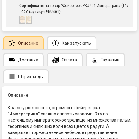
Сертификаты
на товар "Фейерверк PKU401 Императрица (1" х
100)"
(артикул PKU401)
:
Описание
Как запускать
Доставка
Оплата
Гарантии
Штрих-коды
Описание:
Красоту роскошного, огромного фейерверка
"Императрица"
сложно описать словами. Это по-
настоящему императорское зрелище, из множества пальм,
георгинов и сияющих волн всех цветов радуги. А
завершает торжественное небесное представление
фантастический залп из тысячи хризантем. Смотрите