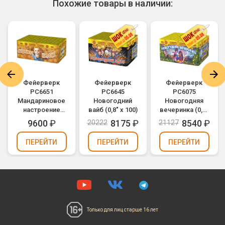
Похожие товары в наличии:
Фейерверк
Фейерверк
Фейерверк
РС6651
РС6645
РС6075
Мандариновое
Новогодний
Новогодняя
настроение
вайб (0,8" х 100)
вечеринка (0,6"
(0,8" х 100)
х 168)
9600
₽
8175
₽
8540
₽
20222
21127
ПЕРЕЙТИ
ПЕРЕЙТИ
ПЕРЕЙТИ
Только для лиц
старше 16 лет