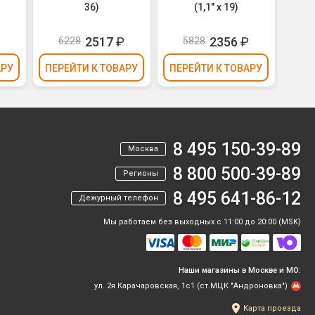
36)
(1,1" х 19)
₽
2517
₽
2356
₽
6228
5828
5
АРУ
ПЕРЕЙТИ
К ТОВАРУ
ПЕРЕЙТИ
К ТОВАРУ
ПЕР
8 495 150-39-89
Москва
8 800 500-39-89
Регионы
8 495 641-86-12
Дежурный телефон
Мы работаем без выходных с 11:00 до 20:00 (MSK)
Наши магазины в Москве и МО:
ул. 2я Карачаровская, 1с1 (ст.МЦК "Андроновка")
Карта проезда