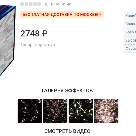
Пневмохлопушки
НЕТ В НАЛИЧИИ
Пружинные хлопушки
Калиб
е
Залпы
Бенгальские огни
ые
2748
₽
Время
 гранаты
Бенгальские огни малые
Высот
Товар отсутствует
Бенгальские огни большие
Фасов
е и наземные
Фонтаны пиротехничес
 пчелы
Фонтаны в торт (холодные)
Фонтаны сценические (холод
ицы
Фонтаны для улицы
ГАЛЕРЕЯ ЭФФЕКТОВ:
Вулканы
дым и огонь
Ракеты
ветного огня
 дым
Фестивальные шары
копы
СМОТРЕТЬ ВИДЕО:
ая пиротехника