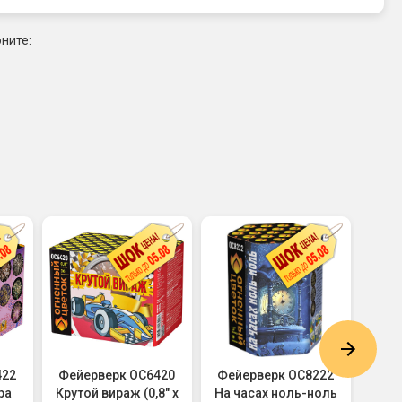
ните:
422
Фейерверк ОС6420
Фейерверк ОС8222
Фей
ра
Крутой вираж (0,8" х
На часах ноль-ноль
Чили 