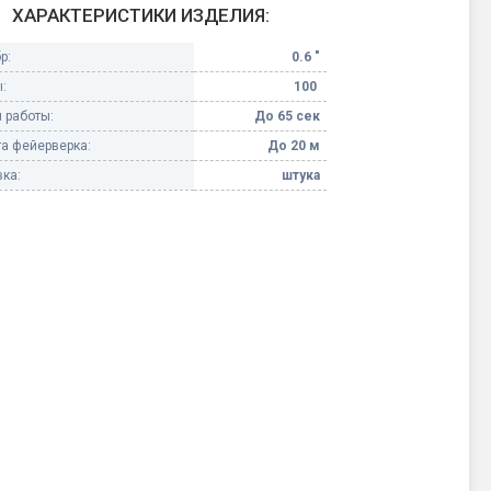
ХАРАКТЕРИСТИКИ ИЗДЕЛИЯ:
Конфетти, серпантин
р:
0.6 "
:
100
Небесные фонарики
 работы:
До 65 сек
а фейерверка:
До 20 м
Оборудование для
спецэффектов
ка:
штука
кие
Елочные гирлянды
Фейерверк-шоу
ные)