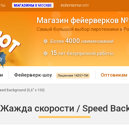
МАГАЗИНЫ
В МОСКВЕ
ИТЫ
ФЕЙЕРВЕРКИ ОПТ
Магазин фейерверков №
Самый большой выбор пиротехники в Ро
4000
Более
наименований
15
лет безупречной работы
и
Фейерверк-шоу
Оптовикам
Лицензия 14357-ПИ
ed Background (0,6" х 100)
 пиротехника
Римские свечи
ажда скорости / Speed Backg
 батареи
Хлопушки и пневмохло
 дым
лопушки
Маленькие хлопушки