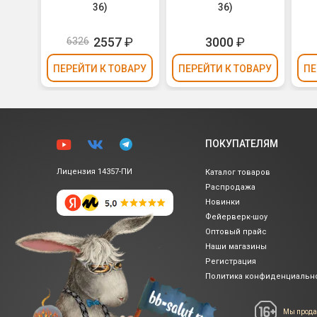
36)
36)
₽
2557
₽
3000
₽
6326
ВАРУ
ПЕРЕЙТИ
К ТОВАРУ
ПЕРЕЙТИ
К ТОВАРУ
ПЕ
ПОКУПАТЕЛЯМ
Лицензия 14357-ПИ
Каталог товаров
Распродажа
Новинки
Фейерверк-шоу
Оптовый прайс
Наши магазины
Регистрация
Политика
конфиденциальн
Мы прода