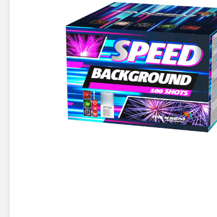
Новинки 2025/26
Петарды
Терочны
Фейерверки на свадьбу
Фитильн
Лимонки,
Фейерверк-шоу
Корсары
Батареи салютов
Цветной дым
Летающи
Хлопушки
Бабочки,
Батареи салютов
Жуки
Циркобл
Маленькие фейерверки
Средние фейерверки
Цветной 
Большие фейерверки
Супер-фейерверки
Факелы ц
Цветной
Стробос
Сигнальн