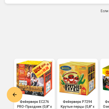
Если
8120
Фейерверк ЕС276
Фейерверк Р7294
Фе
1,2" х
PRO-Праздник (0,8" х
Крутые перцы (0,8" х
Озе