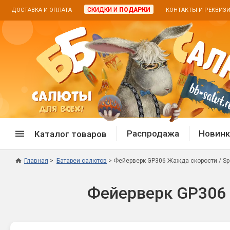
СКИДКИ И
ПОДАРКИ
ДОСТАВКА И ОПЛАТА
КОНТАКТЫ И РЕКВИЗ
Распродажа
Новинк
Каталог товаров
Главная
Батареи салютов
Фейерверк GP306 Жажда скорости / Spe
Спецпредложение
Дневная
Фейерверк GP306 Ж
Распродажа фейерверков
Дневные
Распродажа петард
Цветной
Распродажа бенгальских огней
Пневмох