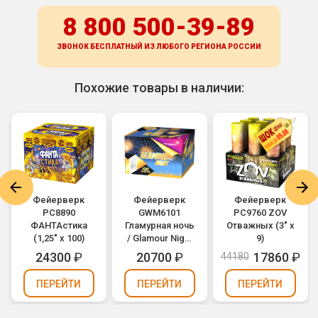
8 800 500-39-89
ЗВОНОК БЕСПЛАТНЫЙ ИЗ ЛЮБОГО РЕГИОНА
РОССИИ
Похожие товары в наличии:
Фейерверк
Фейерверк
Фейерверк
РС8890
GWM6101
РС9760 ZOV
ФАНТАстика
Гламурная ночь
Отважных (3" х
(1,25" х 100)
/ Glamour Night
9)
(1,2" х 100)
24300
₽
20700
₽
17860
₽
44180
ПЕРЕЙТИ
ПЕРЕЙТИ
ПЕРЕЙТИ