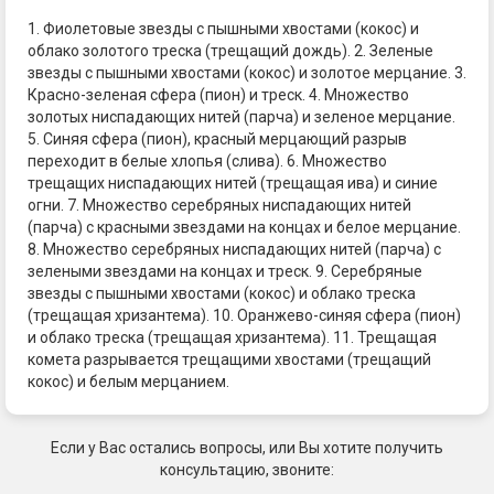
1. Фиолетовые звезды с пышными хвостами (кокос) и
облако золотого треска (трещащий дождь). 2. Зеленые
звезды с пышными хвостами (кокос) и золотое мерцание. 3.
Красно-зеленая сфера (пион) и треск. 4. Множество
золотых ниспадающих нитей (парча) и зеленое мерцание.
5. Синяя сфера (пион), красный мерцающий разрыв
переходит в белые хлопья (слива). 6. Множество
трещащих ниспадающих нитей (трещащая ива) и синие
огни. 7. Множество серебряных ниспадающих нитей
(парча) с красными звездами на концах и белое мерцание.
8. Множество серебряных ниспадающих нитей (парча) с
зелеными звездами на концах и треск. 9. Серебряные
звезды с пышными хвостами (кокос) и облако треска
(трещащая хризантема). 10. Оранжево-синяя сфера (пион)
и облако треска (трещащая хризантема). 11. Трещащая
комета разрывается трещащими хвостами (трещащий
кокос) и белым мерцанием.
Если у Вас остались вопросы, или Вы хотите получить
консультацию, звоните: