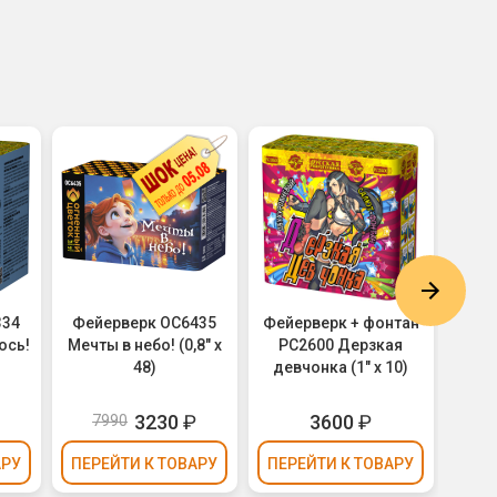
334
Фейерверк ОС6435
Фейерверк + фонтан
Фейе
ось!
Мечты в небо! (0,8" х
РС2600 Дерзкая
01 Р
48)
девчонка (1" х 10)
3230
₽
3600
₽
7990
АРУ
ПЕРЕЙТИ
К ТОВАРУ
ПЕРЕЙТИ
К ТОВАРУ
ПЕР