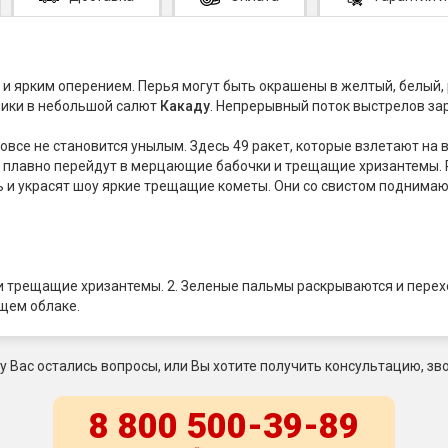
и ярким оперением. Перья могут быть окрашены в желтый, белый, 
ники в небольшой салют
Какаду
. Непрерывный поток выстрелов зар
вовсе не становится унылым. Здесь 49 ракет, которые взлетают на 
плавно перейдут в мерцающие бабочки и трещащие хризантемы. 
 украсят шоу яркие трещащие кометы. Они со свистом поднимаютс
 и трещащие хризантемы. 2. Зеленые пальмы раскрываются и пер
щем облаке.
 у Вас остались вопросы, или Вы хотите получить консультацию, зво
8 800 500-39-89