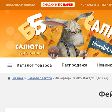
СКИДКИ И
ПОДАРКИ
ДОСТАВКА И ОПЛАТА
КОНТАКТЫ И РЕКВИЗ
Распродажа
Новинк
Каталог товаров
Главная
Батареи салютов
Фейерверк РК7027 Какаду (0,6" х 49)
Спецпредложение
Дневная
Фей
Распродажа фейерверков
Дневные
Распродажа петард
Цветной
Распродажа бенгальских огней
Пневмох