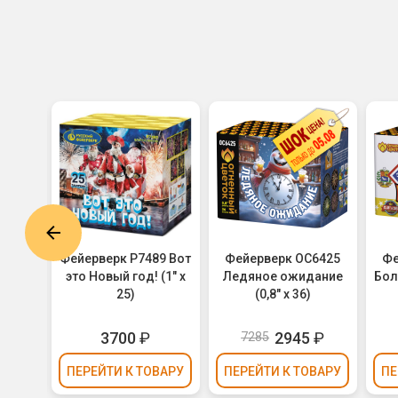
6413
Фейерверк Р7489 Вот
Фейерверк ОС6425
Фе
,8" х
это Новый год! (1" х
Ледяное ожидание
Боли
25)
(0,8" х 36)
₽
3700
₽
2945
₽
7285
ВАРУ
ПЕРЕЙТИ
К ТОВАРУ
ПЕРЕЙТИ
К ТОВАРУ
ПЕ