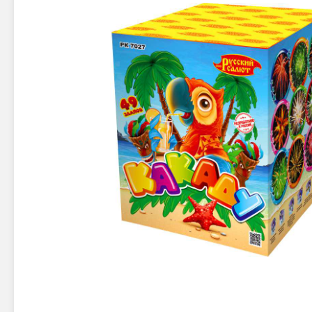
Новинки 2025/26
Петарды
Терочны
Фейерверки на свадьбу
Фитильн
Лимонки,
Фейерверк-шоу
Корсары
Батареи салютов
Цветной дым
Летающи
Хлопушки
Бабочки,
Батареи салютов
Жуки
Циркобл
Маленькие фейерверки
Средние фейерверки
Цветной 
Большие фейерверки
Супер-фейерверки
Факелы ц
Цветной
Стробос
Сигнальн