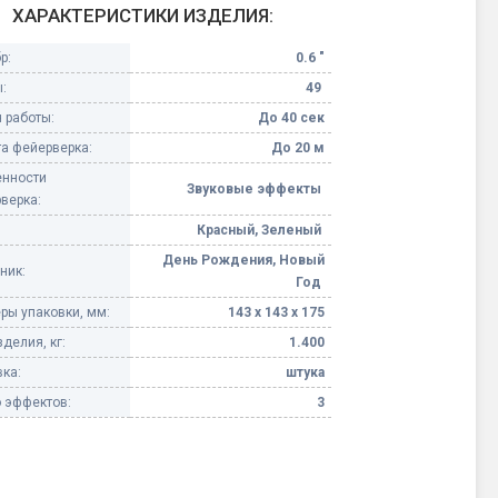
ХАРАКТЕРИСТИКИ ИЗДЕЛИЯ:
Конфетти, серпантин
р:
0.6 "
:
49
Небесные фонарики
 работы:
До 40 сек
а фейерверка:
До 20 м
Оборудование для
спецэффектов
нности
Звуковые эффекты
верка:
кие
Красный, Зеленый
Елочные гирлянды
День Рождения, Новый
ник:
Год
Фейерверк-шоу
ные)
ры упаковки, мм:
143 х 143 х 175
делия, кг:
1.400
ка:
штука
 эффектов:
3