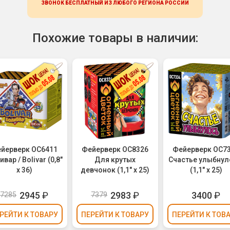
ЗВОНОК БЕСПЛАТНЫЙ ИЗ ЛЮБОГО РЕГИОНА
РОССИИ
Похожие товары в наличии:
йерверк ОС6411
Фейерверк ОС8326
Фейерверк ОС7
вар / Bolivar (0,8"
Для крутых
Счастье улыбнул
х 36)
девчонок (1,1" х 25)
(1,1" х 25)
2945
₽
2983
₽
3400
₽
7285
7379
РЕЙТИ
К ТОВАРУ
ПЕРЕЙТИ
К ТОВАРУ
ПЕРЕЙТИ
К ТОВ