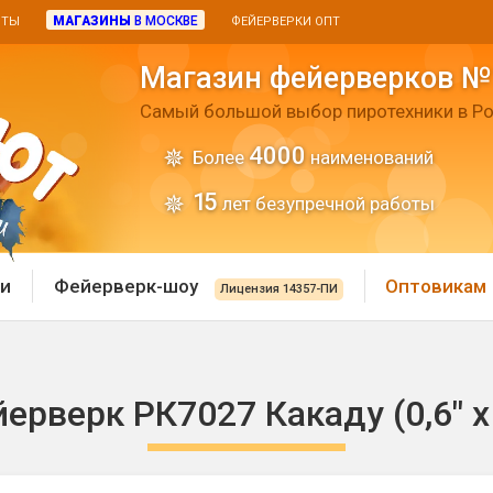
МАГАЗИНЫ
В МОСКВЕ
ИТЫ
ФЕЙЕРВЕРКИ ОПТ
Магазин фейерверков №
Самый большой выбор пиротехники в Ро
4000
Более
наименований
15
лет безупречной работы
и
Фейерверк-шоу
Оптовикам
Лицензия 14357-ПИ
 пиротехника
Римские свечи
ерверк РК7027 Какаду (0,6" х
 батареи
Хлопушки и пневмохло
 дым
лопушки
Маленькие хлопушки