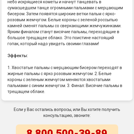
небо искрящиеся кометы и начнут танцевать в
сумасшедшем танце огромными пальмами с мерцающим
бисером. Затем появятся широкие ветки пальм с ярко-
розовым жемчугом. Белые короны с зеленой россыпью
камней сменят пальмы со сверкающими жемчужинками.
Ярким финалом станут висячие пальмы, переходящие в
большое трещащее облако. Это поистине настоящий
гопак, который надо увидеть своими глазами!
Эффекты:
1. Хвостатые пальмы с мерцающим бисером переходят в
жирные пальмы с ярко розовым жемчугом. 2. Белые
короны с зеленым жемчугом меняются хвостатыми
пальмами с синим жемчугом. 3. Финал: Висячие пальмы в
трещащем облаке.
Если у Вас остались вопросы, или Вы хотите получить
консультацию, звоните:
8 800 500-39-89