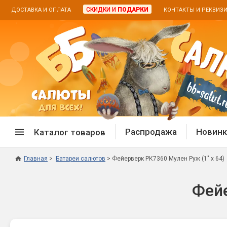
СКИДКИ И
ПОДАРКИ
ДОСТАВКА И ОПЛАТА
КОНТАКТЫ И РЕКВИЗ
Распродажа
Новинк
Каталог товаров
Главная
Батареи салютов
Фейерверк РК7360 Мулен Руж (1" х 64)
Спецпредложение
Дневная
Фейе
Распродажа фейерверков
Дневные
Распродажа петард
Цветной
Распродажа бенгальских огней
Пневмох