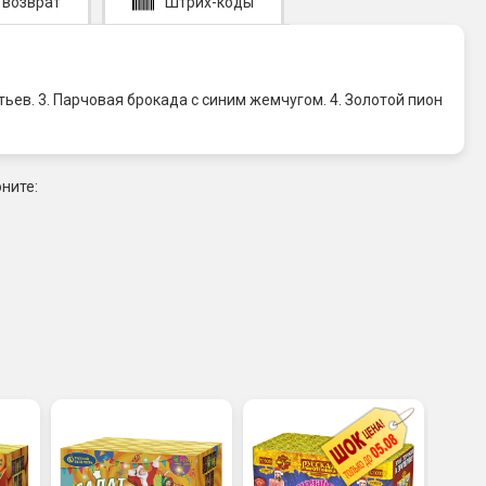
 возврат
Штрих-коды
ьев. 3. Парчовая брокада с синим жемчугом. 4. Золотой пион
ните: