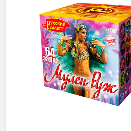
Новинки 2025/26
Петарды
Терочны
Фейерверки на свадьбу
Фитильн
Лимонки,
Фейерверк-шоу
Корсары
Батареи салютов
Цветной дым
Летающи
Хлопушки
Бабочки,
Батареи салютов
Жуки
Циркобл
Маленькие фейерверки
Средние фейерверки
Цветной 
Большие фейерверки
Супер-фейерверки
Факелы ц
Цветной
Стробос
Сигнальн