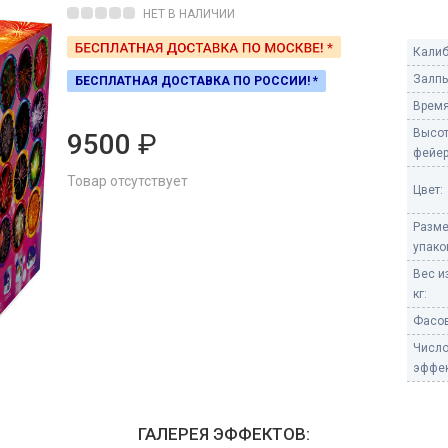
Пневмохлопушки
НЕТ В НАЛИЧИИ
Пружинные хлопушки
Калиб
е
Залпы
БЕСПЛАТНАЯ ДОСТАВКА ПО РОССИИ! *
Бенгальские огни
ые
Время
 гранаты
Бенгальские огни малые
Высо
9500
₽
Бенгальские огни большие
фейер
Товар отсутствует
е и наземные
Цвет:
Фонтаны пиротехничес
Разм
 пчелы
Фонтаны в торт (холодные)
упако
Фонтаны сценические (холод
Вес и
ицы
Фонтаны для улицы
кг:
Вулканы
Фасов
дым и огонь
Числ
Ракеты
эффек
ветного огня
 дым
Фестивальные шары
копы
ГАЛЕРЕЯ ЭФФЕКТОВ:
ая пиротехника