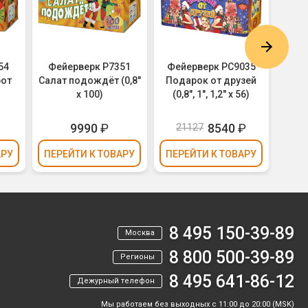
54
Фейерверк Р7351
Фейерверк РС9035
Фе
рот
Салат подождёт (0,8"
Подарок от друзей
Павл
х 100)
(0,8", 1", 1,2" х 56)
9990
₽
8540
₽
21127
2
АРУ
ПЕРЕЙТИ
К ТОВАРУ
ПЕРЕЙТИ
К ТОВАРУ
ПЕР
8 495 150-39-89
Москва
8 800 500-39-89
Регионы
8 495 641-86-12
Дежурный телефон
Мы работаем без выходных с 11:00 до 20:00 (MSK)