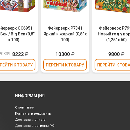
йерверк ОС6951
Фейерверк Р7341
Фейерверк Р79
 Бен / Big Ben (0,8"
Яркий и жаркий (0,8" х
Новый год у во
х 100)
100)
(1,25" х 60)
8222
₽
10300
₽
9800
₽
20339
РЕЙТИ
К ТОВАРУ
ПЕРЕЙТИ
К ТОВАРУ
ПЕРЕЙТИ
К ТОВ
ИНФОРМАЦИЯ
О компании
Контакты и реквизиты
Доставка и оплата
Доставка в регионы РФ