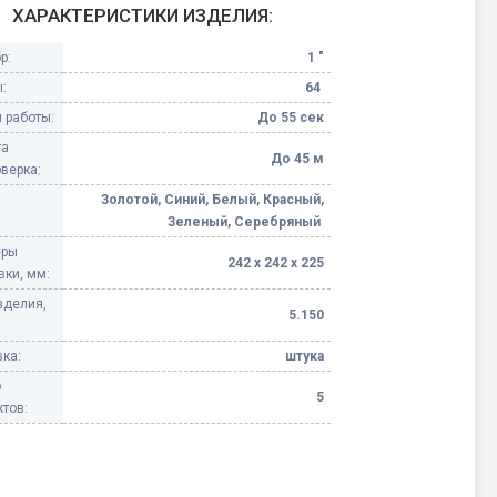
ХАРАКТЕРИСТИКИ ИЗДЕЛИЯ:
Конфетти, серпантин
р:
1 "
:
64
Небесные фонарики
 работы:
До 55 сек
та
Оборудование для
До 45 м
верка:
спецэффектов
Золотой, Синий, Белый, Красный,
Зеленый, Серебряный
кие
Елочные гирлянды
еры
242 х 242 х 225
вки, мм:
Фейерверк-шоу
ные)
зделия,
5.150
ка:
штука
о
5
тов: