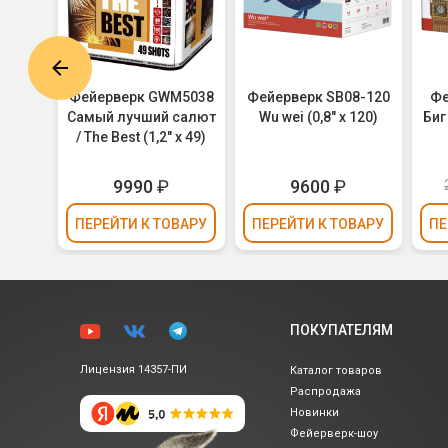
6651
Фейерверк GWM5038
Фейерверк SB08-120
Фе
ое
Самый лучший салют
Wu wei (0,8" х 120)
Биг
8" х
/ The Best (1,2" х 49)
9990
₽
9600
₽
ВАРУ
ПЕРЕЙТИ
К ТОВАРУ
ПЕРЕЙТИ
К ТОВАРУ
ПЕ
ПОКУПАТЕЛЯМ
Лицензия 14357-ПИ
Каталог товаров
Распродажа
Новинки
Фейерверк-шоу