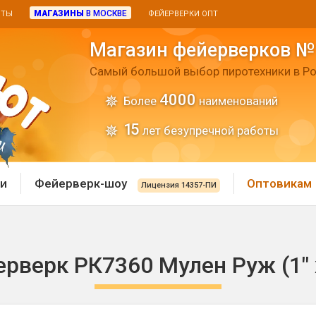
МАГАЗИНЫ
В МОСКВЕ
ИТЫ
ФЕЙЕРВЕРКИ ОПТ
Магазин фейерверков №
Самый большой выбор пиротехники в Ро
4000
Более
наименований
15
лет безупречной работы
и
Фейерверк-шоу
Оптовикам
Лицензия 14357-ПИ
 пиротехника
Римские свечи
рверк РК7360 Мулен Руж (1" 
 батареи
Хлопушки и пневмохло
 дым
лопушки
Маленькие хлопушки