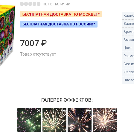
Пневмохлопушки
НЕТ В НАЛИЧИИ
Пружинные хлопушки
Калиб
е
Залпы
БЕСПЛАТНАЯ ДОСТАВКА ПО РОССИИ! *
Бенгальские огни
ые
Время
 гранаты
Бенгальские огни малые
Высот
7007
₽
Бенгальские огни большие
Цвет:
Товар отсутствует
Разме
е и наземные
Фонтаны пиротехничес
Вес из
 пчелы
Фасов
Фонтаны в торт (холодные)
Фонтаны сценические (холод
Число
ицы
Фонтаны для улицы
Вулканы
ГАЛЕРЕЯ ЭФФЕКТОВ:
дым и огонь
Ракеты
ветного огня
 дым
Фестивальные шары
копы
ая пиротехника