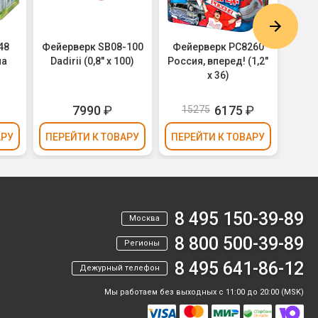
48
Фейерверк SB08-100
Фейерверк РС8260
Фей
на
Dadirii (0,8" х 100)
Россия, вперед! (1,2"
Mega 
х 36)
7990
₽
6175
₽
15275
АРУ
ПЕРЕЙТИ
К ТОВАРУ
ПЕРЕЙТИ
К ТОВАРУ
ПЕР
8 495 150-39-89
Москва
8 800 500-39-89
Регионы
8 495 641-86-12
Дежурный телефон
Мы работаем без выходных с 11:00 до 20:00 (MSK)