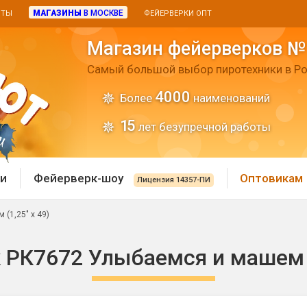
МАГАЗИНЫ
В МОСКВЕ
ИТЫ
ФЕЙЕРВЕРКИ ОПТ
Магазин фейерверков №
Самый большой выбор пиротехники в Ро
4000
Более
наименований
15
лет безупречной работы
и
Фейерверк-шоу
Оптовикам
Лицензия 14357-ПИ
(1,25" х 49)
 пиротехника
Римские свечи
 РК7672 Улыбаемся и машем (1
 батареи
Хлопушки и пневмохло
 дым
лопушки
Маленькие хлопушки