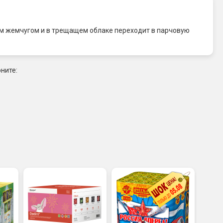
ым жемчугом и в трещащем облаке переходит в парчовую
ните: