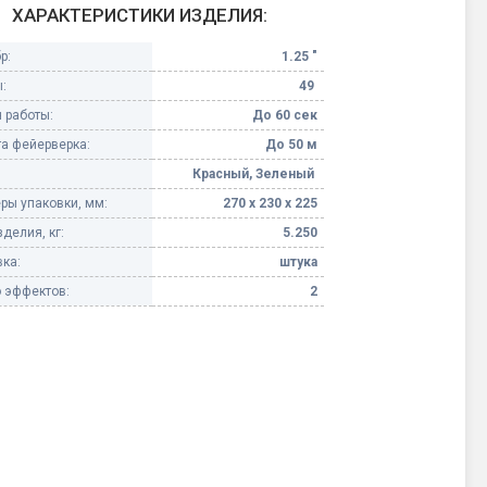
ХАРАКТЕРИСТИКИ ИЗДЕЛИЯ:
Конфетти, серпантин
р:
1.25 "
:
49
Небесные фонарики
 работы:
До 60 сек
а фейерверка:
До 50 м
Оборудование для
спецэффектов
Красный, Зеленый
ры упаковки, мм:
270 х 230 х 225
кие
Елочные гирлянды
делия, кг:
5.250
ка:
штука
Фейерверк-шоу
ные)
 эффектов:
2