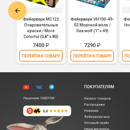
8292
Фейерверк MC122
Фейерверк VH100-49-
Фе
х 36)
Очаровательные
02 Морской волк /
Но
краски / More
Sea wolf (1" х 49)
Colorful (0,8" х 80)
₽
7400
₽
7290
₽
ВАРУ
ПЕРЕЙТИ
К ТОВАРУ
ПЕРЕЙТИ
К ТОВАРУ
ПЕ
ПОКУПАТЕЛЯМ
Лицензия 14357-ПИ
Каталог товаров
Распродажа
Новинки
Фейерверк-шоу
Оптовый прайс
Наши магазины