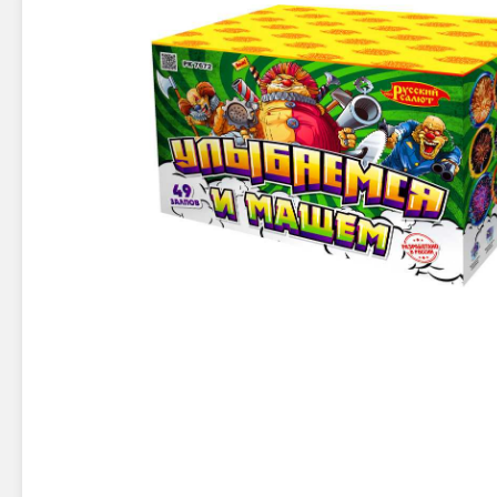
Новинки 2025/26
Петарды
Терочны
Фейерверки на свадьбу
Фитильн
Лимонки,
Фейерверк-шоу
Корсары
Батареи салютов
Цветной дым
Летающи
Хлопушки
Бабочки,
Батареи салютов
Жуки
Циркобл
Маленькие фейерверки
Средние фейерверки
Цветной 
Большие фейерверки
Супер-фейерверки
Факелы ц
Цветной
Стробос
Сигнальн