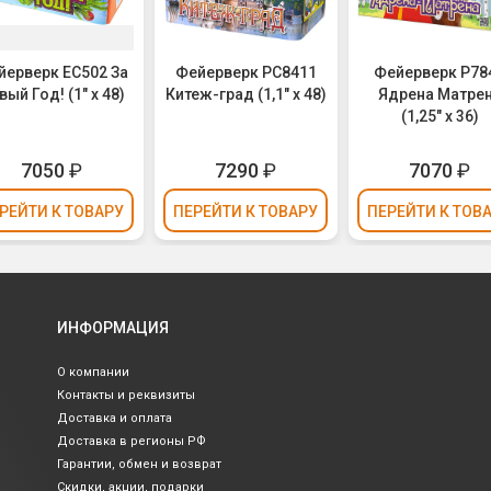
йерверк ЕС502 За
Фейерверк РС8411
Фейерверк Р78
вый Год! (1" х 48)
Китеж-град (1,1" х 48)
Ядрена Матре
(1,25" х 36)
7050
₽
7290
₽
7070
₽
РЕЙТИ
К ТОВАРУ
ПЕРЕЙТИ
К ТОВАРУ
ПЕРЕЙТИ
К ТОВ
ИНФОРМАЦИЯ
О компании
Контакты и реквизиты
Доставка и оплата
Доставка в регионы РФ
Гарантии, обмен и возврат
Скидки, акции, подарки