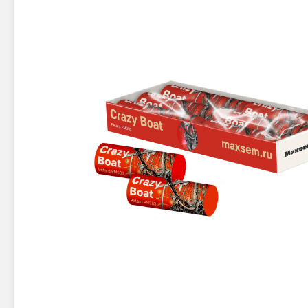
Новинки 2025/26
Петарды
Терочны
Фейерверки на свадьбу
Фитильн
Лимонки,
Фейерверк-шоу
Корсары
Батареи салютов
Цветной дым
Летающи
Хлопушки
Бабочки,
Батареи салютов
Жуки
Циркобл
Маленькие фейерверки
Средние фейерверки
Цветной 
Большие фейерверки
Супер-фейерверки
Факелы ц
Цветной
Стробос
Сигнальн