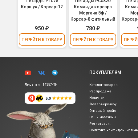
Петарды Р1075
Петарды РС0820
Пета
Коршун / Корсар-12
Команда корсара
Коман
Моргана 8ф /
Мор
Корсар-8 фитильный
Корсар
950
₽
780
₽
ПЕРЕЙТИ
К ТОВАРУ
ПЕРЕЙТИ
К ТОВАРУ
ПЕРЕЙ
ПОКУПАТЕЛЯМ
Лицензия 14357-ПИ
Каталог товаров
Распродажа
Новинки
Фейерверк-шоу
Оптовый прайс
Наши магазины
Регистрация
Политика
конфиденциальн