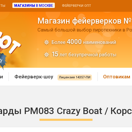
МАГАЗИНЫ
В МОСКВЕ
ИТЫ
ФЕЙЕРВЕРКИ ОПТ
Магазин фейерверков №
Самый большой выбор пиротехники в Ро
4000
Более
наименований
15
лет безупречной работы
и
Фейерверк-шоу
Оптовикам
Лицензия 14357-ПИ
 пиротехника
Римские свечи
арды PM083 Crazy Boat / Корс
 батареи
Хлопушки и пневмохло
 дым
лопушки
Маленькие хлопушки