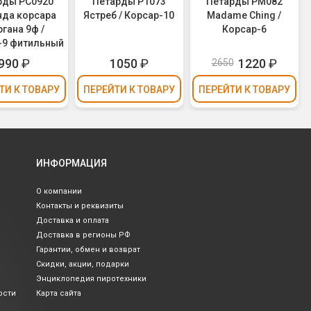
рды РС0920
Петарды Р1073
Петарды PM082
да корсара
Ястреб / Корсар-10
Madame Ching /
гана 9ф /
Корсар-6
-9 фитильный
990
₽
1050
₽
1220
₽
2650
ТИ
К ТОВАРУ
ПЕРЕЙТИ
К ТОВАРУ
ПЕРЕЙТИ
К ТОВАРУ
ИНФОРМАЦИЯ
О компании
Контакты и реквизиты
Доставка и оплата
Доставка в регионы РФ
Гарантии, обмен и возврат
Скидки, акции, подарки
Энциклопедия пиротехники
ости
Карта сайта