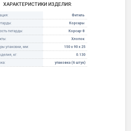
ХАРАКТЕРИСТИКИ ИЗДЕЛИЯ:
Конфетти, серпантин
ация:
Фитиль
етарды:
Корсары
Небесные фонарики
сть петарды:
Корсар-8
кты:
Хлопок
Оборудование для
спецэффектов
ры упаковки, мм:
150 х 90 х 25
делия, кг:
0.130
кие
Елочные гирлянды
ка:
упаковка (6 штук)
Фейерверк-шоу
ные)