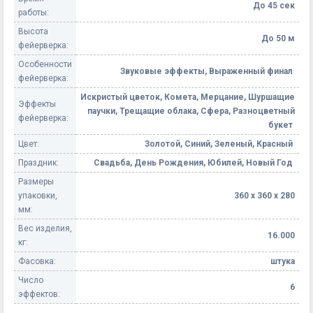
До 45 сек
работы:
Высота
До 50 м
фейерверка:
Особенности
Звуковые эффекты, Выраженный финал
фейерверка:
Искристый цветок, Комета, Мерцание, Шуршащие
Эффекты
паучки, Трещащие облака, Сфера, Разноцветный
фейерверка:
букет
Цвет:
Золотой, Синий, Зеленый, Красный
Праздник:
Свадьба, День Рождения, Юбилей, Новый Год
Размеры
упаковки,
360 х 360 х 280
мм:
Вес изделия,
16.000
кг:
Фасовка:
штука
Число
6
эффектов: