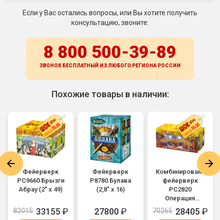
Если у Вас остались вопросы, или Вы хотите получить
консультацию, звоните:
8 800 500-39-89
ЗВОНОК БЕСПЛАТНЫЙ ИЗ ЛЮБОГО РЕГИОНА
РОССИИ
Похожие товары в наличии:
Фейерверк
Фейерверк
Комбинированный
РС9660 Брызги
Р8780 Булава
фейерверк
Абрау (2" х 49)
(2,8" х 16)
РС2820
Операция
"Новый год"
33155
₽
27800
₽
28405
₽
82015
70265
(0,5", 1" х 850)