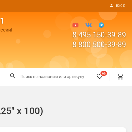
ВХОД
1
ссии!
8 495 150-39-89
8 800 500-39-89
66
Все для праздника
5" х 100)
Светящиеся предметы
пушки
Свечи для торта
Фонтаны в торт (холодные)