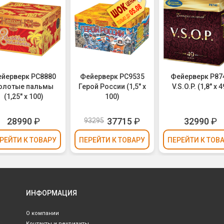
йерверк РС8880
Фейерверк РС9535
Фейерверк Р87
олотые пальмы
Герой России (1,5" х
V.S.O.P. (1,8" х 4
(1,25" х 100)
100)
28990
₽
37715
₽
32990
₽
93295
РЕЙТИ
К ТОВАРУ
ПЕРЕЙТИ
К ТОВАРУ
ПЕРЕЙТИ
К ТОВ
ИНФОРМАЦИЯ
О компании
Контакты и реквизиты