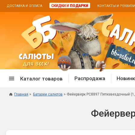
СКИДКИ И
ПОДАРКИ
ДОСТАВКА И ОПЛАТА
КОНТАКТЫ И РЕКВИЗ
Распродажа
Новинк
Каталог товаров
Главная
Батареи салютов
Фейерверк РС8897 Пятизвездочный (1,2
Спецпредложение
Дневная
Фейервер
Распродажа фейерверков
Дневные
Распродажа петард
Цветной
Распродажа бенгальских огней
Пневмох