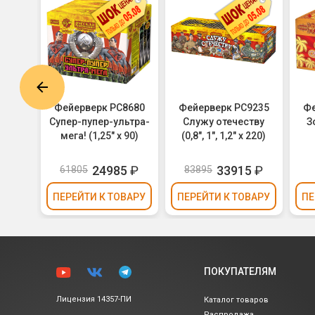
9230
Фейерверк РС8680
Фейерверк РС9235
Фе
 1,2",
Супер-пупер-ультра-
Служу отечеству
З
мега! (1,25" х 90)
(0,8", 1", 1,2" х 220)
24985
₽
33915
₽
61805
83895
ВАРУ
ПЕРЕЙТИ
К ТОВАРУ
ПЕРЕЙТИ
К ТОВАРУ
ПЕ
ПОКУПАТЕЛЯМ
Лицензия 14357-ПИ
Каталог товаров
Распродажа