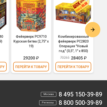
40
Фейерверк РС9710
Комбинированный
Фей
9)
Курская битва (2,75" х
фейерверк РС2820
Море
19)
Операция "Новый
год" (0,5", 1" х 850)
29200
₽
28405
₽
70265
98
АРУ
ПЕРЕЙТИ
К ТОВАРУ
ПЕРЕЙТИ
К ТОВАРУ
ПЕР
8 495 150-39-89
Москва
8 800 500-39-89
Регионы