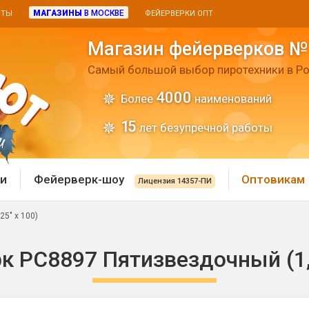
МАГАЗИНЫ
В МОСКВЕ
ИТЫ
ФЕЙЕРВЕРКИ ОПТ
Магазин фейерверков №
Самый большой выбор пиротехники в Ро
4000
Более
наименований
15
лет безупречной работы
и
Фейерверк-шоу
Оптовикам
Лицензия 14357-ПИ
5" х 100)
 пиротехника
Римские свечи
к РС8897 Пятизвездочный (1,2
 батареи
Хлопушки и пневмохло
 дым
лопушки
Маленькие хлопушки