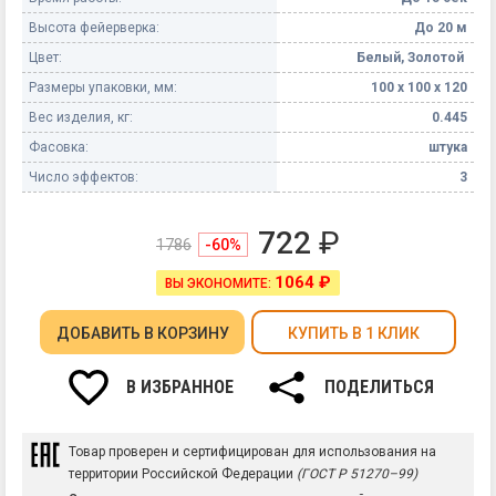
Высота фейерверка:
До 20 м
Цвет:
Белый, Золотой
Размеры упаковки, мм:
100 х 100 х 120
Вес изделия, кг:
0.445
Фасовка:
штука
Число эффектов:
3
722
₽
1786
-60%
1064 ₽
ВЫ ЭКОНОМИТЕ:
ДОБАВИТЬ
В КОРЗИНУ
КУПИТЬ В 1 КЛИК
В ИЗБРАННОЕ
ПОДЕЛИТЬСЯ
Товар проверен и сертифицирован для использования на
территории Российской Федерации
(ГОСТ Р 51270–99)