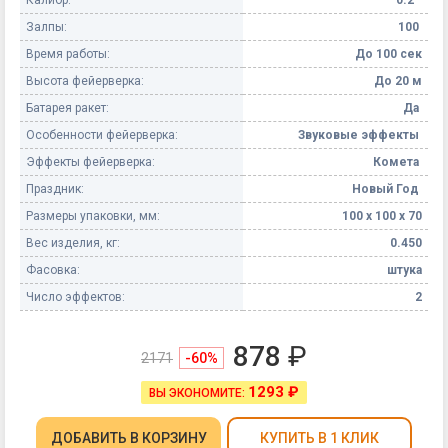
Залпы:
100
Время работы:
До 100 сек
Высота фейерверка:
До 20 м
Батарея ракет:
Да
Особенности фейерверка:
Звуковые эффекты
Эффекты фейерверка:
Комета
Праздник:
Новый Год
Размеры упаковки, мм:
100 х 100 х 70
Вес изделия, кг:
0.450
Фасовка:
штука
Число эффектов:
2
878
₽
2171
-60%
1293 ₽
ВЫ ЭКОНОМИТЕ:
ДОБАВИТЬ
В КОРЗИНУ
КУПИТЬ В 1 КЛИК