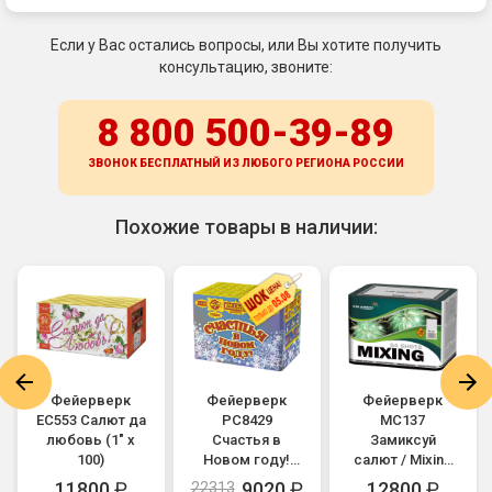
Если у Вас остались вопросы, или Вы хотите получить
консультацию, звоните:
8 800 500-39-89
ЗВОНОК БЕСПЛАТНЫЙ ИЗ ЛЮБОГО РЕГИОНА
РОССИИ
Похожие товары в наличии:
Фейерверк
Фейерверк
Фейерверк
ЕС553 Салют да
РС8429
МС137
любовь (1" х
Счастья в
Замиксуй
100)
Новом году!
салют / Mixing
(1,25" х 48)
(1,2" х 54)
11800
₽
9020
₽
12800
₽
22313