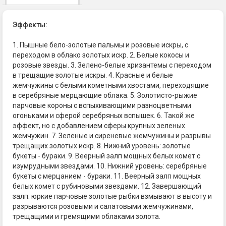
Эффекты:
1. Пышные бело-золотые пальмы и розовые искры, с
переходом в облако золотых искр. 2. Белые кокосы и
розовые звезды. 3. Зелено-белые хризантемы с переходом
в трещащие золотые искры. 4. Красные и белые
жемчужины с белыми кометными хвостами, переходящие
в серебряные мерцающие облака. 5. Золотисто-рыжие
парчовые короны с вспыхивающими разноцветными
огоньками и сферой серебряных вспышек. 6. Такой же
эффект, но с добавлением сферы крупных зеленых
жемчужин. 7. Зеленые и сиреневые жемчужины и разрывы
трещащих золотых искр. 8. Нижний уровень: золотые
букеты - бураки. 9. Веерный залп мощных белых комет с
изумрудными звездами. 10. Нижний уровень: серебряные
букеты с мерцанием - бураки. 11. Веерный залп мощных
белых комет с рубиновыми звездами. 12. Завершающий
залп: юркие парчовые золотые рыбки взмывают в высоту и
разрываются розовыми и салатовыми жемчужинами,
трещащими и гремящими облаками золота.