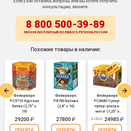
Если у Вас остались вопросы, или Вы хотите получить
консультацию, звоните:
8 800 500-39-89
ЗВОНОК БЕСПЛАТНЫЙ ИЗ ЛЮБОГО РЕГИОНА
РОССИИ
Похожие товары в наличии:
Фейерверк
Фейерверк
Фейерверк
РС9710 Курская
Р8780 Булава
РС8680 Супер-
битва (2,75" х
(2,8" х 16)
пупер-ультра-
19)
мега! (1,25" х
90)
29200
₽
27800
₽
24985
₽
61805
ПЕРЕЙТИ
ПЕРЕЙТИ
ПЕРЕЙТИ